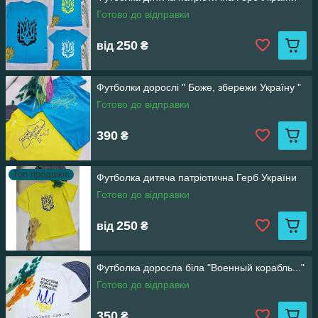
Готово до відправки
250
від
₴
Футболки дорослі " Боже, збережи Україну "
Готово до відправки
390
₴
Топ продажів
Футболка дитяча патріотична Герб України
Готово до відправки
250
від
₴
Футболка доросла біла "Военный корабль..."
Готово до відправки
350
₴