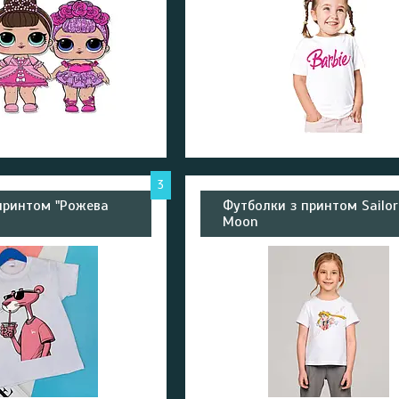
3
принтом "Рожева
Футболки з принтом Sailor
Moon