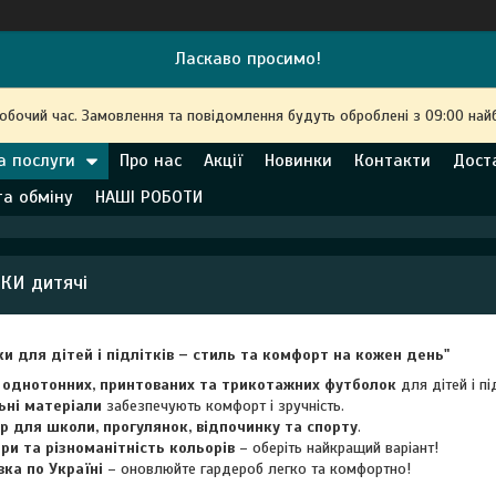
Ласкаво просимо!
робочий час. Замовлення та повідомлення будуть оброблені з 09:00 най
а послуги
Про нас
Акції
Новинки
Контакти
Дост
та обміну
НАШІ РОБОТИ
КИ дитячі
и для дітей і підлітків – стиль та комфорт на кожен день"
 однотонних, принтованих та трикотажних футболок
для дітей і пі
ьні матеріали
забезпечують комфорт і зручність.
р для школи, прогулянок, відпочинку та спорту
.
ри та різноманітність кольорів
– оберіть найкращий варіант!
ка по Україні
– оновлюйте гардероб легко та комфортно!