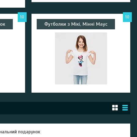
10
10
чок
Футболки з Мікі, Мінні Маус
гинальний подарунок