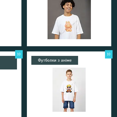
10
10
Футболки з аніме