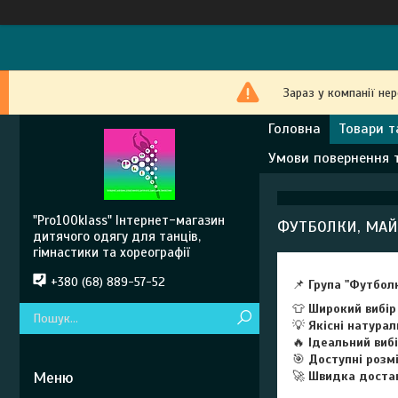
Зараз у компанії не
Головна
Товари т
Умови повернення 
"Pro100klass" Інтернет-магазин
ФУТБОЛКИ, МАЙ
дитячого одягу для танців,
гімнастики та хореографії
+380 (68) 889-57-52
📌
Група "Футболк
👕
Широкий вибір
💡
Якісні натурал
🔥
Ідеальний вибі
🎯
Доступні розмі
🚀
Швидка достав