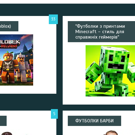
33
blox)
"Футболки з принтами
Minecraft – стиль для
справжніх геймерів"
5
ФУТБОЛКИ БАРБИ