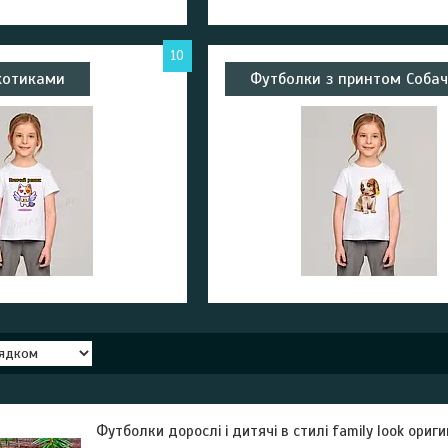
10
котиками
Футболки з принтом Соба
Футболки дорослі і дитячі в стилі family look ори