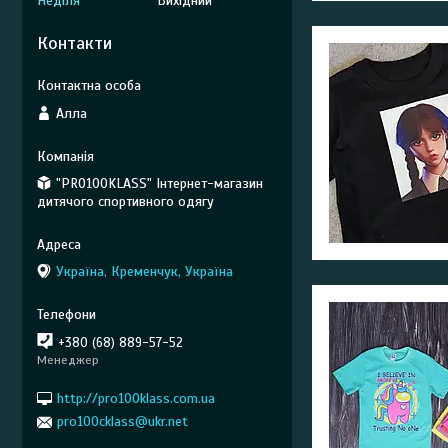
Неділя
Вихідний
Контакти
Алла
"PRO100KLASS" Інтернет-магазин
дитячого спортивного одягу
Україна, Кременчук, Україна
+380 (68) 889-57-52
Менеджер
http://pro100klass.com.ua
pro100cklass@ukr.net