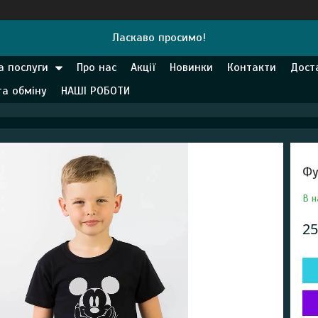
Ласкаво просимо!
а послуги
Про нас
Акції
Новинки
Контакти
Дост
та обміну
НАШІ РОБОТИ
Фу
В н
25