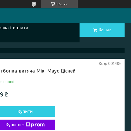
Кошик
авка і оплата
Кошик
Код:
001406
тболка дитяча Мікі Маус Дісней
аявності
9 ₴
Купити
Купити з