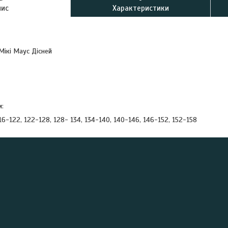
пис
Характеристики
Мікі Маус Дісней
к
м:
116-122, 122-128, 128- 134, 134-140, 140-146, 146-152, 152-158