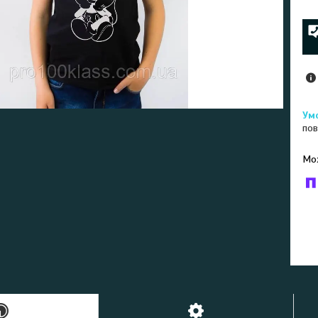
пов
У к
буд