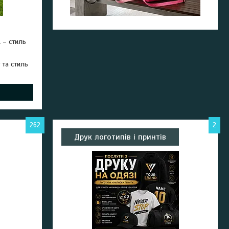
 – стиль
 та стиль
262
2
Друк логотипів і принтів