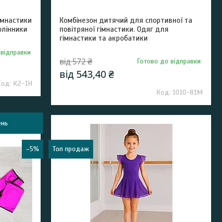
імнастики
Комбінезон дитячий для спортивної та
олінники
повітряної гімнастики. Одяг для
гімнастики та акробатики
 відправки
від 572 ₴
Готово до відправки
від 543,40 ₴
К2-1Н
1010-81М
ень
–5%
Топ продаж