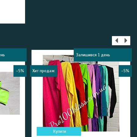
ень
Залишився 1 день
–5%
Хит продаж
–5%
Купити