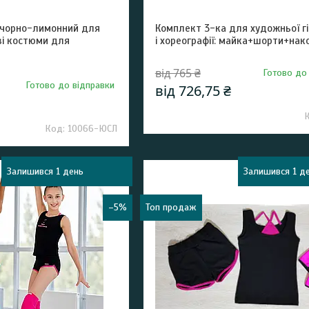
 чорно-лимонний для
Комплект 3-ка для художньої г
ві костюми для
і хореографії: майка+шорти+нак
від 765 ₴
Готово до
Готово до відправки
від 726,75 ₴
10066-ЮСЛ
Залишився 1 день
Залишився 1 д
–5%
Топ продаж