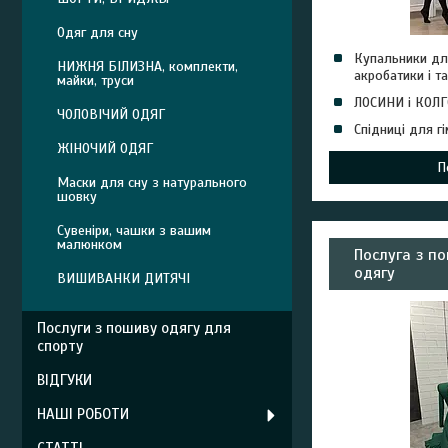
Одяг для сну
Купальники дл
НИЖНЯ БІЛИЗНА, комплекти,
акробатики і т
майки, труси
ЛОСИНИ і КОЛ
ЧОЛОВІЧИЙ ОДЯГ
Спідниці для гі
ЖІНОЧИЙ ОДЯГ
П
Маски для сну з натурального
шовку
Сувеніри, чашки з вашим
малюнком
Послуга з п
одягу
ВИШИВАНКИ ДИТЯЧІ
Послуги з пошиву одягу для
спорту
ВІДГУКИ
НАШІ РОБОТИ