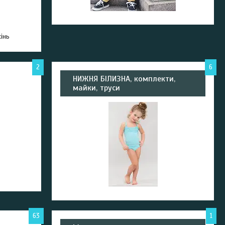
інь
2
6
НИЖНЯ БІЛИЗНА, комплекти,
майки, труси
63
1