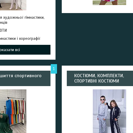
я художньої гімнастики,
анців
ГОТИ
мнастики і хореографії
оказати всі
1
ошиття спортивного
КОСТЮМИ, КОМПЛЕКТИ,
СПОРТИВНІ КОСТЮМИ