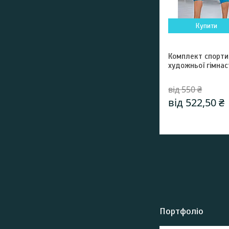
Купити
Комплект спорти
художньої гімнас
від 550 ₴
від 522,50 ₴
Портфоліо