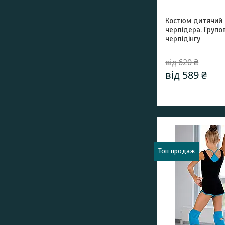
Костюм дитячий
черлідера. Групо
черлідінгу
від 620 ₴
від 589 ₴
Топ продаж