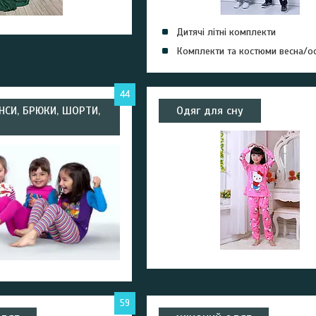
Дитячі літні комплекти
Комплекти та костюми весна/ос
44
ІНСИ, БРЮКИ, ШОРТИ,
Одяг для сну
59