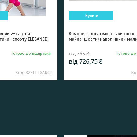
Купити
вний 2-ка для
Комплект для гімнастики і хорео
тики і спорту ELEGANCE
майка+шорти+наколінники мал
від 765 ₴
Готово до відправки
Готово до
від 726,75 ₴
К2-ELEGANCE