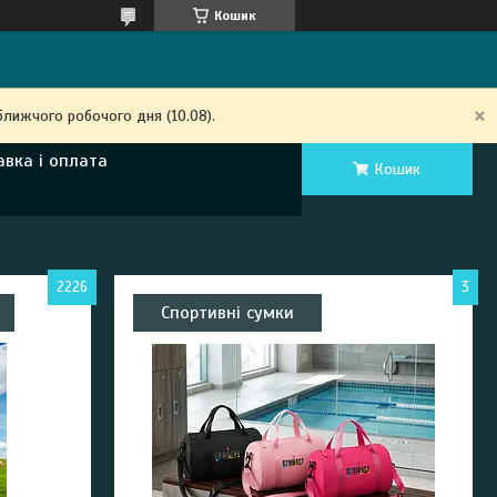
Кошик
ближчого робочого дня (10.08).
авка і оплата
Кошик
2226
3
Спортивні сумки