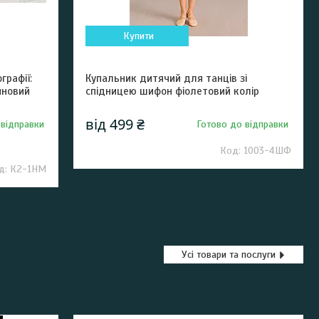
Купити
графії:
Купальник дитячий для танців зі
иновий
спідницею шифон фіолетовий колір
від 499 ₴
 відправки
Готово до відправки
1003-4ШФ
К2-1НМ
Усі товари та послуги