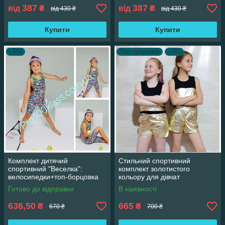
387
387
від
₴
від
₴
від 430 ₴
від 430 ₴
Купити
Купити
–5%
Топ продажів
–5%
Комплект дитячий
Стильний спортивний
спортивний "Веселка":
комплект золотистого
велосипедки+топ-борцовка
кольору для дівчат
Готово до відправки
В наявності
636,50
665
₴
₴
670 ₴
700 ₴