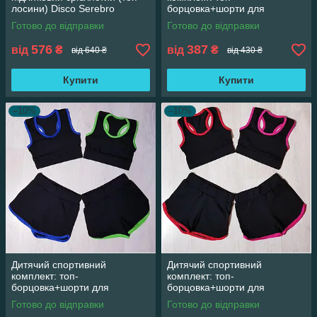
лосини) Disco Serebro
борцовка+шорти для
художньої гімнастики,
Готово до відправки
Готово до відправки
акробатики і ритміки, синій
576
387
від
₴
від
₴
від 640 ₴
від 430 ₴
Купити
Купити
–10%
–10%
Дитячий спортивний
Дитячий спортивний
комплект: топ-
комплект: топ-
борцовка+шорти для
борцовка+шорти для
художньої гімнастики,
художньої гімнастики,
Готово до відправки
Готово до відправки
акробатики і ритміки
акробатики і ритміки