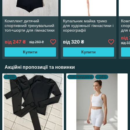
Комплект дитячий
Купальник майка трико
Комп
спортивний тренувальний
для художньої гімнастики і
спор
топ+шорти для гімнастики
хореографії
для 
і хореографії
хоре
від
247
320
від
₴
від
₴
від 260 ₴
від 3
Купити
Купити
Акційні пропозиції та новинки
–15%
Топ продажів
–14%