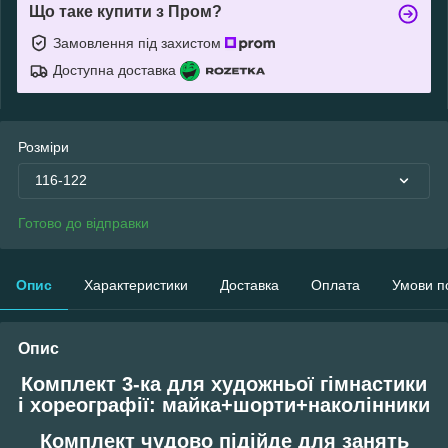
Що таке купити з Пром?
Замовлення під захистом
Доступна доставка
Розміри
116-122
Готово до відправки
Опис
Характеристики
Доставка
Оплата
Умови п
Опис
Комплект 3-ка для художньої гімнастики
і хореографії: майка+шорти+наколінники
Комплект чудово підійде для занять