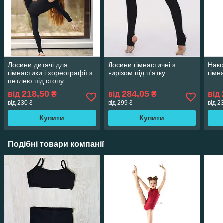
Лосини дитячі для
Лосини гімнастичні з
Нако
гімнастики і хореографії з
вирізом під п'ятку
гімн
петлею під стопу
218,50
284,05
від
₴
від
₴
від
від 230 ₴
від 299 ₴
від 2
Купити
Купити
Подібні товари компанії