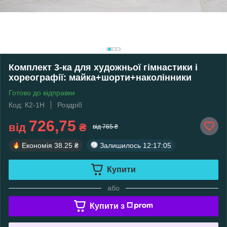
Комплект 3-ка для художньої гімнастики і
хореографії: майка+шорти+наколінники
Готово до відправки
Код: К2-1Н
Роздріб
726,75
від
₴
від 765 ₴
Економія
38.25 ₴
Залишилось
12:17:05
Купити
або
Купити з