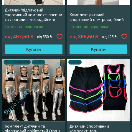
Дитячий/підлітковий
спортивний комплект: лосини
Комплект дитячий
та лонгслив, мікродайвинг
спортивний оп+треси, білий
Готово до відправки
Готово до відправки
467,50
365,50
від
₴
від
₴
від 550 ₴
від 425 ₴
Купити
Купити
Топ продажів
–10%
–10%
Комплект дитячий та
Дитячий спортивний
підлітковий сріблястий (топ +
комплект: топ-