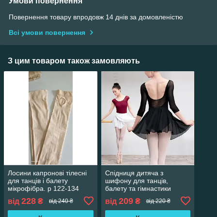
Умови повернення
Повернення товару впродовж 14 днів за домовленістю
Всі умови повернення
З цим товаром також замовляють
Лосини капронові тілесні
Спідниця дитяча з
для танців і балету
шифону для танців,
мікрофібра. р 122-134
балету та гімнастики
228
209
від
₴
від
₴
від 240 ₴
від 220 ₴