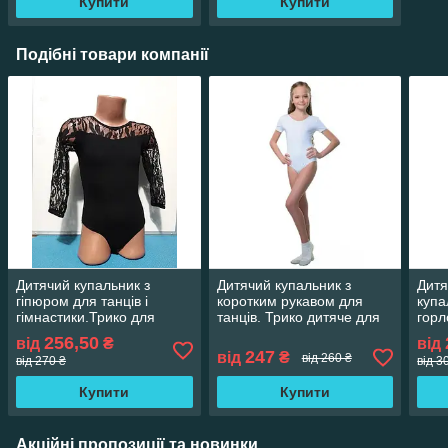
Купити
Купити
Подібні товари компанії
Дитячий купальник з
Дитячий купальник з
Дитя
гіпюром для танців і
коротким рукавом для
купа
гімнастики.Трико для
танців. Трико дитяче для
горл
гімнастики. Одяг для
гімнастики. Одяг для
танц
256,50
від
₴
від
гімнастики і хореографії
хореографії
гімн
247
від
₴
від 260 ₴
від 270 ₴
від 3
Купити
Купити
Акційні пропозиції та новинки