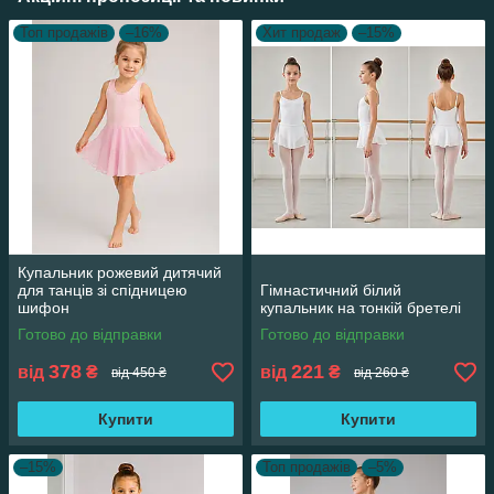
Топ продажів
–16%
Хит продаж
–15%
Купальник рожевий дитячий
для танців зі спідницею
Гімнастичний білий
шифон
купальник на тонкій бретелі
Готово до відправки
Готово до відправки
378
221
від
₴
від
₴
від 450 ₴
від 260 ₴
Купити
Купити
–15%
Топ продажів
–5%