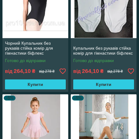
Чорний Купальник без
рукавів стійка комір для
Купальник без рукавів стійка
гімнастики біфлекс
комір для гімнастики біфлекс
Готово до відправки
Готово до відправки
264,10
264,10
від
₴
від
₴
від 278 ₴
від 278 ₴
Купити
Купити
–5%
–5%