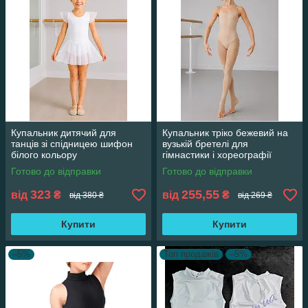
Купальник дитячий для
Купальник тріко бежевий на
танців зі спідницею шифон
вузькій бретелі для
білого кольору
гімнастики і хореографії
бежевий мікродайвинг
Готово до відправки
Готово до відправки
323
255,55
від
₴
від
₴
від 380 ₴
від 269 ₴
Купити
Купити
–5%
Топ продажів
–5%