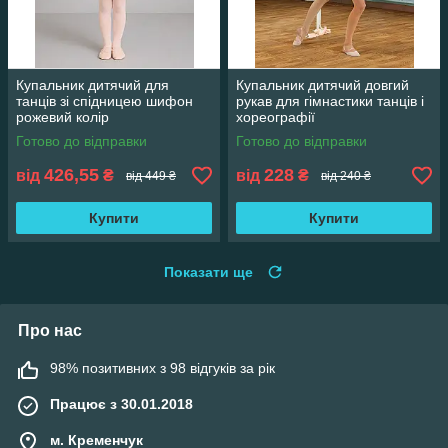
Купальник дитячий для
Купальник дитячий довгий
танців зі спідницею шифон
рукав для гімнастики танців і
рожевий колір
хореографії
Готово до відправки
Готово до відправки
426,55
228
від
₴
від
₴
від 449 ₴
від 240 ₴
Купити
Купити
Показати ще
Про нас
98% позитивних з 98 відгуків за рік
Працює з 30.01.2018
м. Кременчук