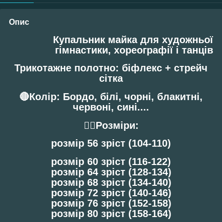
Опис
Купальник майка для художньої
гімнастики, хореографії і танців
Трикотажне полотно: біфлекс + стрейч
сітка
🔴Колір
: Бордо, білі, чорні, блакитні,
червоні, сині....
🧘‍♀️Розміри
:
розмір 56 зріст (104-110)
розмір 60 зріст (116-122)
розмір 64 зріст (128-134)
розмір 68 зріст (134-140)
розмір 72 зріст (140-146)
розмір 76 зріст (152-158)
розмір 80 зріст (158-164)