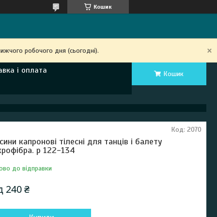
Кошик
ижчого робочого дня (сьогодні).
авка і оплата
Кошик
Код:
2070
сини капронові тілесні для танців і балету
крофібра. р 122-134
ово до відправки
ід
240 ₴