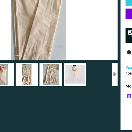
пов
У к
буд