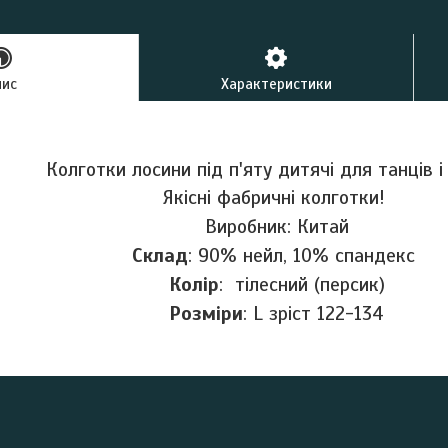
пис
Характеристики
Колготки лосини під п'яту дитячі для танців і
Якісні фабричні колготки!
Виробник: Китай
Склад
: 90% нейл, 10% спандекс
Колір
: тілесний (персик)
Розміри
: L зріст 122-134