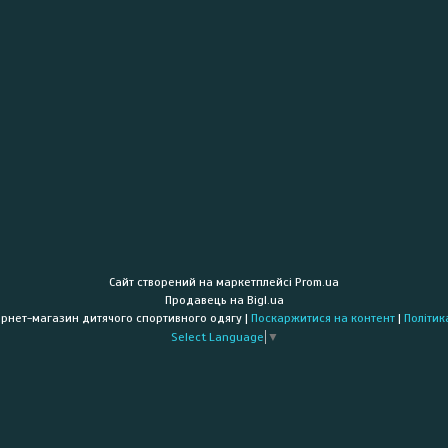
Сайт створений на маркетплейсі
Prom.ua
Продавець на Bigl.ua
"PRO100KLASS" Інтернет-магазин дитячого спортивного одягу |
Поскаржитися на контент
|
Політик
Select Language
▼