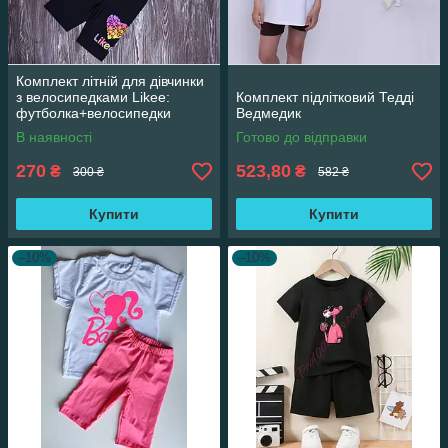
Комплект літній для дівчинки
з велосипедками Likee:
Комплект підлітковий Тедді
футболка+велосипедки
Ведмедик
В наявності
Готово до відправки
270
523,80
₴
₴
300 ₴
582 ₴
Купити
Купити
–10%
–10%