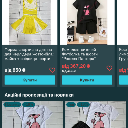
Форма спортивна дитяча
Комплект дитячий
Кост
для черлідера жовто-біла:
Футболка та шорти
лимо
майка + спідниця-шорти.
"Рожева Пантера"
Груп
Групові костюми для
черл
367,20
від
₴
черлідингу
850
від
₴
від
від 408 ₴
Купити
Купити
Акційні пропозиції та новинки
Новинка
–19%
Топ
–19%