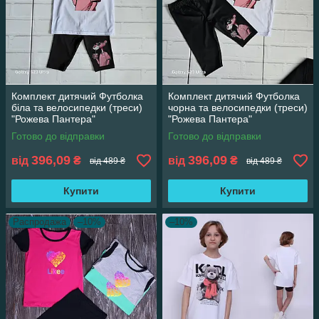
Комплект дитячий Футболка
Комплект дитячий Футболка
біла та велосипедки (треси)
чорна та велосипедки (треси)
"Рожева Пантера"
"Рожева Пантера"
Готово до відправки
Готово до відправки
396,09
396,09
від
₴
від
₴
від 489 ₴
від 489 ₴
Купити
Купити
Распродажа
–10%
–10%