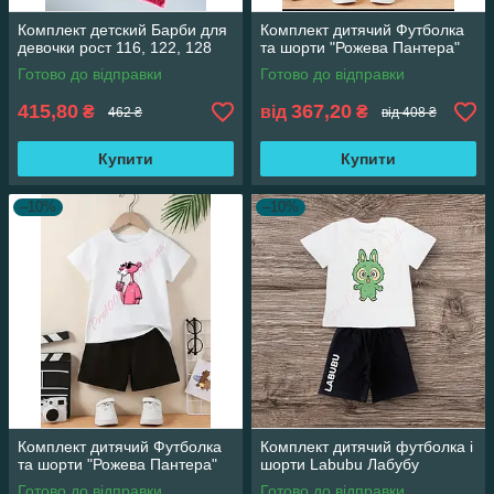
Комплект детский Барби для
Комплект дитячий Футболка
девочки рост 116, 122, 128
та шорти "Рожева Пантера"
Готово до відправки
Готово до відправки
415,80
367,20
₴
від
₴
462 ₴
від 408 ₴
Купити
Купити
–10%
–10%
Комплект дитячий Футболка
Комплект дитячий футболка і
та шорти "Рожева Пантера"
шорти Labubu Лабубу
Готово до відправки
Готово до відправки