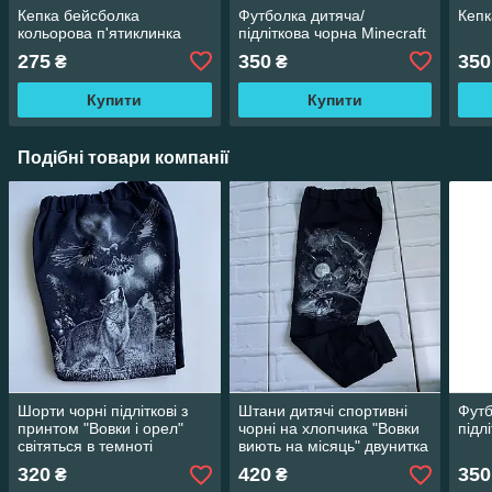
Кепка бейсболка
Футболка дитяча/
Кепк
кольорова п'ятиклинка
підліткова чорна Minecraft
275
350
350
₴
₴
Купити
Купити
Подібні товари компанії
Шорти чорні підліткові з
Штани дитячі спортивні
Футб
принтом "Вовки і орел"
чорні на хлопчика "Вовки
підл
світяться в темноті
виють на місяць" двунитка
72(122-128)
320
420
350
₴
₴