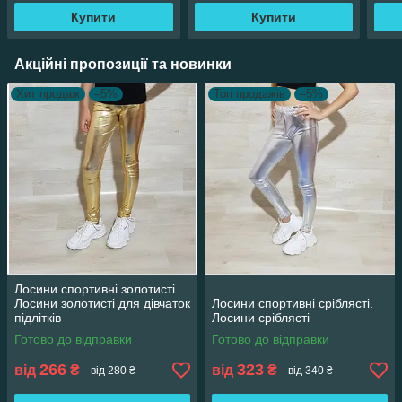
Купити
Купити
Акційні пропозиції та новинки
Хит продаж
–5%
Топ продажів
–5%
Лосини спортивні золотисті.
Лосини золотисті для дівчаток
Лосини спортивні сріблясті.
підлітків
Лосини сріблясті
Готово до відправки
Готово до відправки
266
323
від
₴
від
₴
від 280 ₴
від 340 ₴