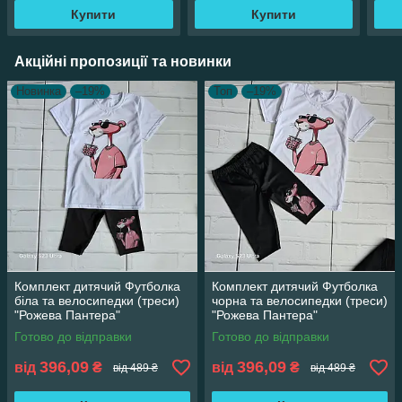
Купити
Купити
Акційні пропозиції та новинки
Новинка
–19%
Топ
–19%
Комплект дитячий Футболка
Комплект дитячий Футболка
біла та велосипедки (треси)
чорна та велосипедки (треси)
"Рожева Пантера"
"Рожева Пантера"
Готово до відправки
Готово до відправки
396,09
396,09
від
₴
від
₴
від 489 ₴
від 489 ₴