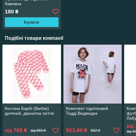
бавовна
180
₴
Купити
Подібні товари компанії
Костюм Барбі (Barbie)
Комплект підлітковий
Комп
дитячий, двонитка петля
Тедді Ведмедик
футб
Лаб
від
765
523,80
від
₴
₴
від 850 ₴
582 ₴
від 4