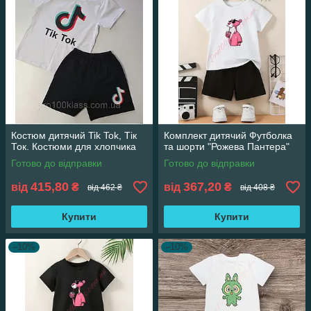
Костюм дитячий Tik Tok, Тік
Комплект дитячий Футболка
Ток. Костюми для хлопчика
та шорти "Рожева Пантера"
Готово до відправки
Готово до відправки
415,80
367,20
від
₴
від
₴
від 462 ₴
від 408 ₴
Купити
Купити
–10%
–10%