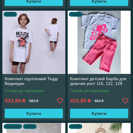
Купити
Купити
–10%
–10%
Комплект підлітковий Тедді
Комплект детский Барби для
Ведмедик
девочки рост 116, 122, 128
Готово до відправки
Готово до відправки
523,80
415,80
₴
₴
582 ₴
462 ₴
Купити
Купити
Новинка
–10%
–10%