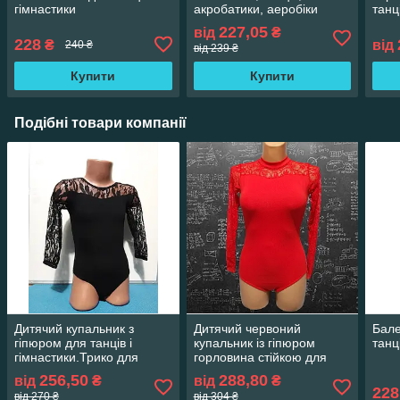
гімнастики
акробатики, аеробіки
танц
227,05
від
₴
228
₴
від
240 ₴
від 239 ₴
Купити
Купити
Подібні товари компанії
Дитячий купальник з
Дитячий червоний
Бале
гіпюром для танців і
купальник із гіпюром
танц
гімнастики.Трико для
горловина стійкою для
гімнастики. Одяг для
танців і художньої
256,50
288,80
від
₴
від
₴
гімнастики і хореографії
гімнастики
228
від 270 ₴
від 304 ₴