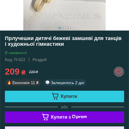
Прлучешки дитячі бежеві замшеві для танців
і художньої гімнастики
В наявності
Код: П-022
Роздріб
209
₴
220 ₴
Економія
11 ₴
Залишилось
2 дні
Купити
або
Купити з