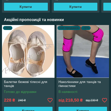
Купити
Купити
Акційні пропозиції та новинки
–5%
Топ продажів
–5%
Балетки бежеві тілесні для
Наколінники для танців та
танців
гімнастики
Готово до відправки
В наявності
228
218,50
₴
від
₴
240 ₴
від 230 ₴
Купити
Купити