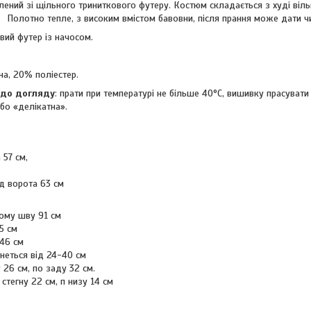
ений зі щільного триниткового футеру. Костюм складається з худі віль
Полотно тепле, з високим вмістом бавовни, після прання може дати ч
овий футер із начосом.
на, 20% поліестер.
до догляду
: прати при температурі не більше 40°C, вишивку прасувати
бо «делікатна».
 57 см,
д ворота 63 см
ому шву 91 см
5 см
 46 см
гнеться від 24-40 см
26 см, по заду 32 см.
стегну 22 см, п низу 14 см