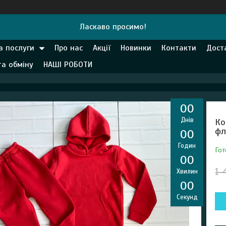
Ласкаво просимо!
а послуги
Про нас
Акції
Новинки
Контакти
Дост
та обміну
НАШІ РОБОТИ
0
0
Днів
Ко
фл
0
0
Годин
Гот
0
0
1 
Хвилин
0
0
Секунд