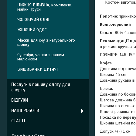
Костюм виготовл
НИЖНЯ БІЛИЗНА, комплекти,
майки, труси
Полотно
: тринитк
ЧОЛОВІЧИЙ ОДЯГ
Колір:червоний
ЖІНОЧИЙ ОДЯГ
Склад
: 80% бавов
Маски для сну з натурального
Рекомендації що
шовку
в режимі «ручна» а
Сувеніри, чашки з вашим
РОЗМІРИ: 146-152
малюнком
Кофта:
Довжина від плеча
ВИШИВАНКИ ДИТЯЧІ
Ширина 45 см
Довжина рукава ві
Послуги з пошиву одягу для
Брюки:
спорту
Довжина по боков
ВІДГУКИ
Шагова довжина 6
Ширина по стегнах
НАШІ РОБОТИ
В поясі резинка тя
Посадка по переду 
СТАТТІ
Ширина штаніни по 
Допуск +(-) 1 см