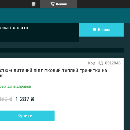
Кошик
авка і оплата
Кошик
Код:
КД-0012846
стюм дитячий підлітковий теплий тринитка на
ісі
ово до відправки
1 287 ₴
430 ₴
Купити