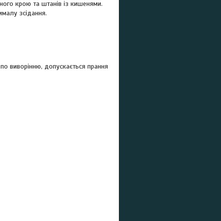
ного крою та штанів із кишенями.
ималу зсідання.
 по виворінню, допускається прання