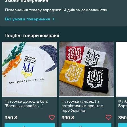
Умови повернення
Повернення товару впродовж 14 днів за домовленістю
Всі умови повернення
Подібні товари компанії
Футболка доросла біла
Футболка (унісекс) з
Футб
"Военный корабль..."
патріотичним принтом
Барт
герб України
350
390
350
₴
₴