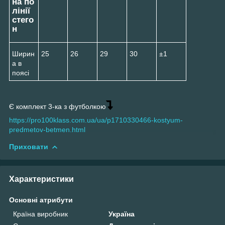
на по
лінії
стего
н
Ширин
25
26
29
30
±1
а в
поясі
Є комплект 3-ка з футболкою
https://pro100klass.com.ua/ua/p1710330466-kostyum-
predmetov-betmen.html
Приховати
Характеристики
Основні атрибути
Країна виробник
Україна