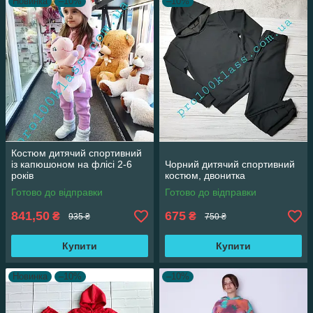
Новинка
–10%
–10%
Костюм дитячий спортивний
із капюшоном на флісі 2-6
Чорний дитячий спортивний
років
костюм, двонитка
Готово до відправки
Готово до відправки
841,50
675
₴
₴
935 ₴
750 ₴
Купити
Купити
Новинка
–10%
–10%