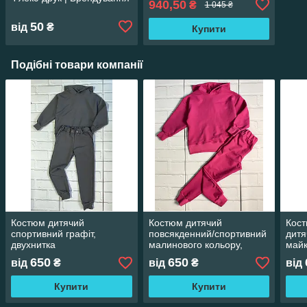
940,50
₴
1 045 ₴
одягу
50
від
₴
Купити
Подібні товари компанії
Костюм дитячий
Костюм дитячий
Кост
спортивний графіт,
повсякденний/спортивний
дитя
двухнитка
малинового кольору,
майк
двунитка
650
650
від
₴
від
₴
від
Купити
Купити