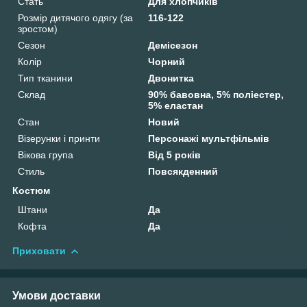
Стать
Для хлопчиків
Розмір дитячого одягу (за
116-122
зростом)
Сезон
Демісезон
Колір
Чорний
Тип тканини
Двонитка
Склад
90% бавовна, 5% поліестер,
5% еластан
Стан
Новий
Візерунки і принти
Персонажі мультфільмів
Вікова група
Від 5 років
Стиль
Повсякденний
Костюм
Штани
Да
Кофта
Да
Приховати
Умови доставки