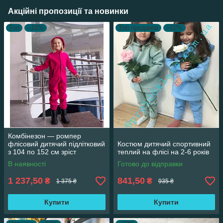
Акційні пропозиції та новинки
Топ
–10%
Топ продажів
–10%
Комбінезон — ромпер
флісовий дитячий підлітковий
Костюм дитячий спортивний
з 104 по 152 см зріст
теплий на флісі на 2-6 років
В наявності
Готово до відправки
1 237,50
841,50
₴
₴
1 375 ₴
935 ₴
Купити
Купити