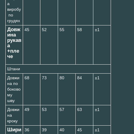
а
виробу
по
грудях
Довж
45
52
55
58
±1
ина
рукав
а
+пле
че
Штани
Довжи
68
73
80
84
±1
на по
боково
му
шву
Довжи
49
53
57
63
±1
на
кроку
Шири
36
39
40
45
±1