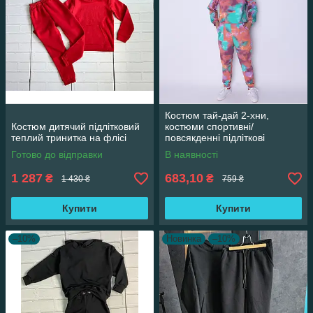
Костюм тай-дай 2-хни,
Костюм дитячий підлітковий
костюми спортивні/
теплий тринитка на флісі
повсякденні підліткові
Готово до відправки
В наявності
1 287
683,10
₴
₴
1 430 ₴
759 ₴
Купити
Купити
–10%
Новинка
–10%