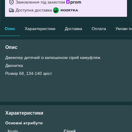
Замовлення під захистом
Доступна доставка
Опис
Характеристики
Доставка
Оплата
Умови п
Опис
Джемпер дитячий із капюшоном сірий камуфляж
Двонитка
Розмір 68, 134-140 зріст
Характеристики
Основні атрибути
Колір
Сірий