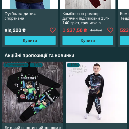
Футболка дитяча
Комбінезон ромпер
Комп
спортивна
дитячий підлітковий 134-
Тедд
140 зріст, тринитка з
начісом
220
1 237,50
523
від
₴
₴
1 375 ₴
Купити
Купити
Акційні пропозиції та новинки
Распродажа
–10%
–10%
Дитячий спортивний костюм з