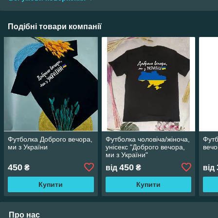
Подібні товари компанії
Футболка Доброго вечора,
Футболка чоловіча/жіноча,
Футб
ми з України
унісекс "Доброго вечора,
вечо
ми з України"
450
450
₴
від
₴
від
Купити
Купити
Про нас