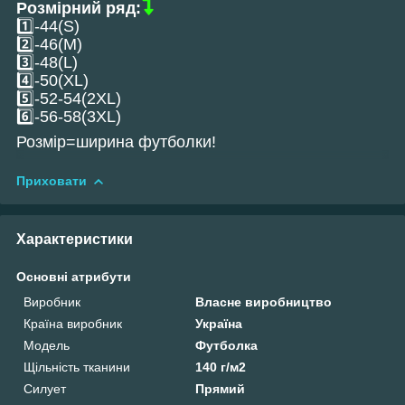
Розмірний ряд:
1️⃣-44(S)
2️⃣-46(M)
3️⃣-48(L)
4️⃣-50(XL)
5️⃣-52-54(2XL)
6️⃣-56-58(3XL)
Розмір=ширина футболки!
Приховати
Характеристики
Основні атрибути
Виробник
Власне виробництво
Країна виробник
Україна
Модель
Футболка
Щільність тканини
140 г/м2
Силует
Прямий