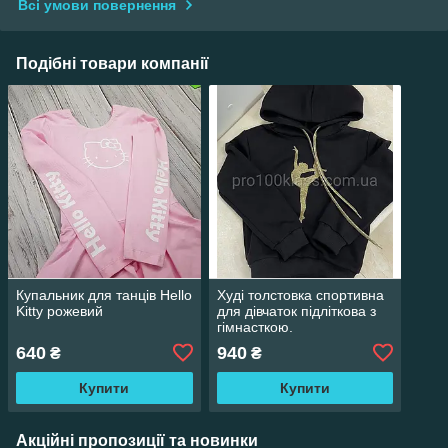
Всі умови повернення
Подібні товари компанії
Купальник для танців Hello
Худі толстовка спортивна
Kitty рожевий
для дівчаток підліткова з
гімнасткою.
640
940
₴
₴
Купити
Купити
Акційні пропозиції та новинки