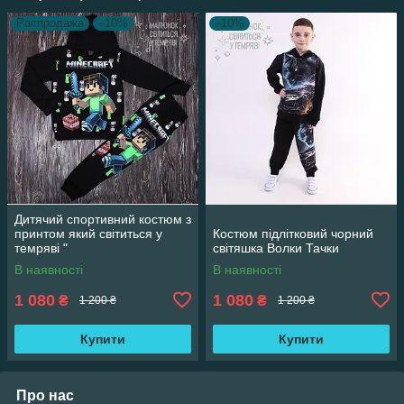
Распродажа
–10%
–10%
Дитячий спортивний костюм з
принтом який світиться у
Костюм підлітковий чорний
темряві "
світяшка Волки Тачки
В наявності
В наявності
1 080
1 080
₴
₴
1 200 ₴
1 200 ₴
Купити
Купити
Про нас