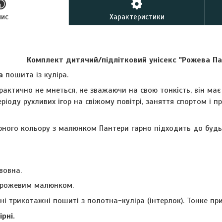
пис
Характеристики
Комплект дитячий/підлітковий унісекс "Рожева П
а
пошита із куліра.
рактично не мнеться, не зважаючи на свою тонкість, він ма
ріоду рухливих ігор на свіжому повітрі, заняття спортом і 
рного кольору з малюнком Пантери гарно підходить до будь-
вовна.
 рожевим малюнком.
і трикотажні пошиті з полотна-куліра (інтерлок). Тонке пр
рні.