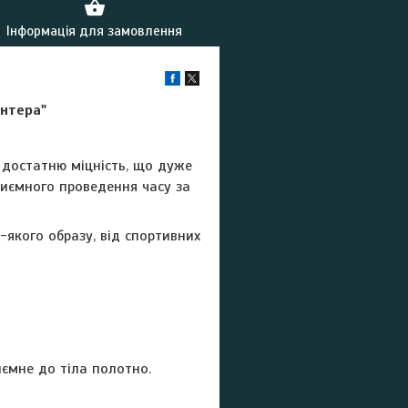
Інформація для замовлення
антера"
є достатню міцність, що дуже
приємного проведення часу за
якого образу, від спортивних
иємне до тіла полотно.