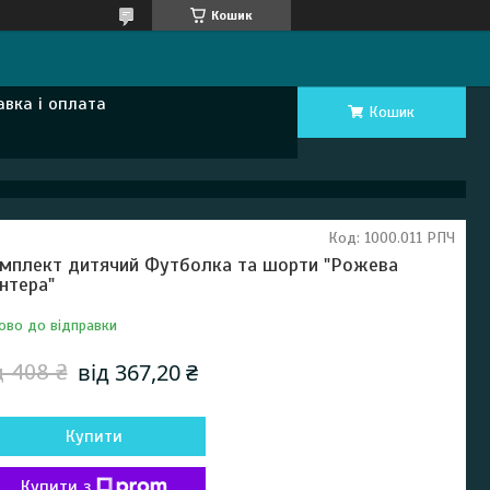
Кошик
авка і оплата
Кошик
Код:
1000.011 РПЧ
мплект дитячий Футболка та шорти "Рожева
нтера"
ово до відправки
від 367,20 ₴
д 408 ₴
Купити
Купити з