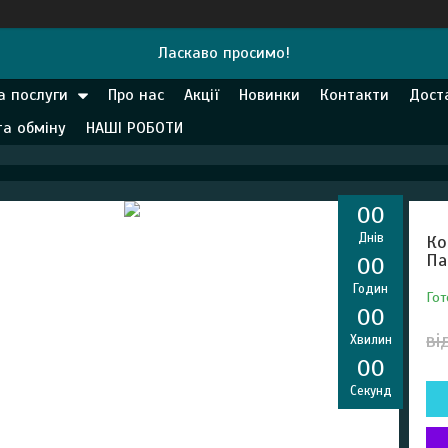
Ласкаво просимо!
а послуги
Про нас
Акції
Новинки
Контакти
Дост
та обміну
НАШІ РОБОТИ
0
0
Днів
Ко
Па
0
0
Годин
Гот
0
0
ві
Хвилин
0
0
Секунд