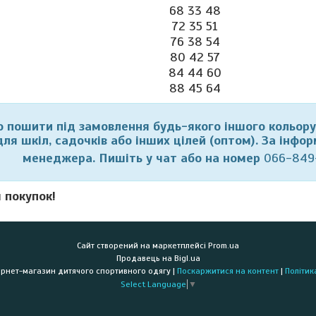
68 33 48
72 35 51
76 38 54
80 42 57
84 44 60
88 45 64
пошити під замовлення будь-якого іншого кольору 
для шкіл, садочків або інших цілей (оптом). За інфо
менеджера. Пишіть у чат або на номер
066-849
 покупок!
Сайт створений на маркетплейсі
Prom.ua
Продавець на Bigl.ua
"PRO100KLASS" Інтернет-магазин дитячого спортивного одягу |
Поскаржитися на контент
|
Політик
Select Language
▼