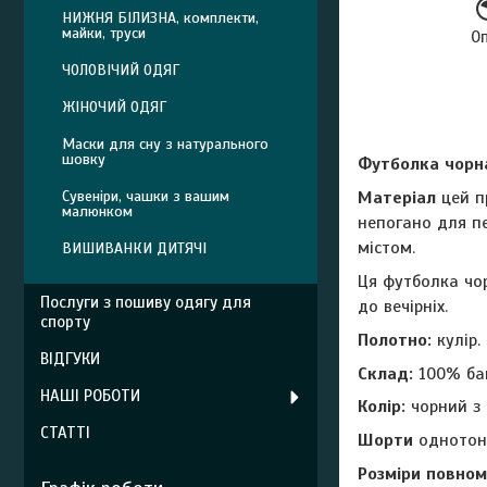
НИЖНЯ БІЛИЗНА, комплекти,
майки, труси
О
ЧОЛОВІЧИЙ ОДЯГ
ЖІНОЧИЙ ОДЯГ
Маски для сну з натурального
шовку
Футболка чорн
Сувеніри, чашки з вашим
Матеріал
цей п
малюнком
непогано для пе
містом.
ВИШИВАНКИ ДИТЯЧІ
Ця футболка чо
Послуги з пошиву одягу для
до вечірніх.
спорту
Полотно:
кулір.
ВІДГУКИ
Склад:
100% ба
НАШІ РОБОТИ
Колір:
чорний з
СТАТТІ
Шорти
однотонн
Розміри повномі