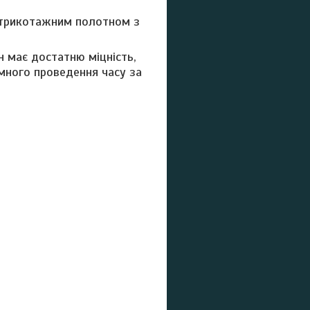
 трикотажним полотном з
н має достатню міцність,
ємного проведення часу за