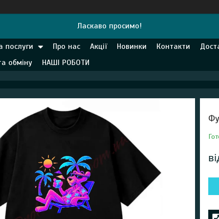
Ласкаво просимо!
а послуги
Про нас
Акції
Новинки
Контакти
Дост
та обміну
НАШІ РОБОТИ
Фу
Гот
в