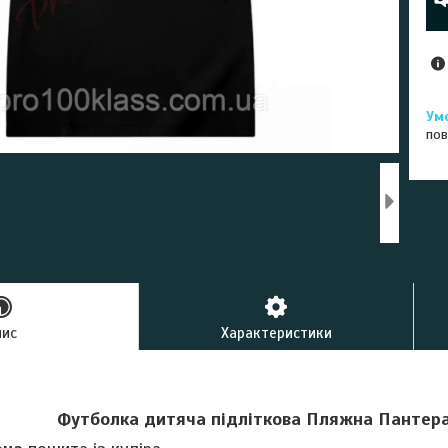
пов
пис
Характеристики
Футболка дитяча підліткова Пляжна Пантер