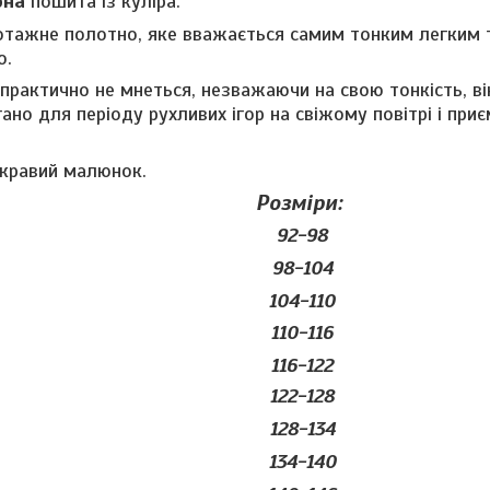
рна
пошита із куліра.
отажне полотно, яке вважається самим тонким легким
о.
практично не мнеться, незважаючи на свою тонкість, ві
но для періоду рухливих ігор на свіжому повітрі і при
скравий малюнок.
Розміри:
92-98
98-104
104-110
110-116
116-122
122-128
128-134
134-140