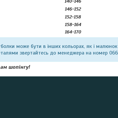
140-146
146-152
152-158
158-164
164-170
тболки може бути в інших кольорах, як і малюнок
еталями звертайтесь до менеджера на номер 06
ам шопінгу!