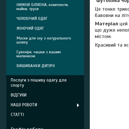
Футболка чо
НИЖНЯ БІЛИЗНА, комплекти,
Це тонке трик
майки, труси
бавовни на літ
ЧОЛОВІЧИЙ ОДЯГ
Матеріал
цей 
ЖІНОЧИЙ ОДЯГ
що дуже непога
містом.
Маски для сну з натурального
шовку
Красивий та я
Сувеніри, чашки з вашим
малюнком
ВИШИВАНКИ ДИТЯЧІ
Послуги з пошиву одягу для
спорту
ВІДГУКИ
НАШІ РОБОТИ
СТАТТІ