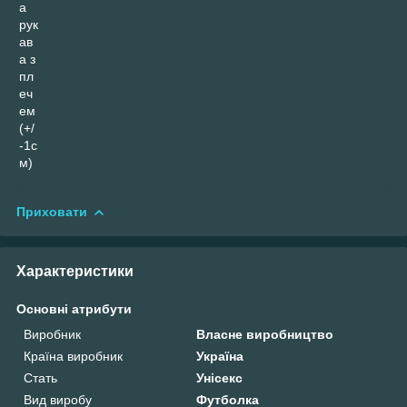
а
рук
ав
а з
пл
еч
ем
(+/
-1с
м)
Приховати
Характеристики
Основні атрибути
Виробник
Власне виробництво
Країна виробник
Україна
Стать
Унісекс
Вид виробу
Футболка