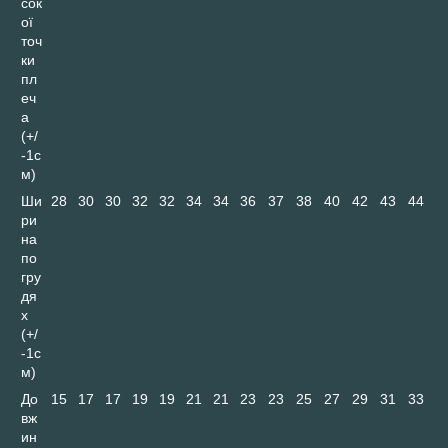
сок
ої
точ
ки
пл
еч
а
(+/
-1с
м)
Ши
28
30
30
32
32
34
34
36
37
38
40
42
43
44
ри
на
по
гру
дя
х
(+/
-1с
м)
До
15
17
17
19
19
21
21
23
23
25
27
29
31
33
вж
ин