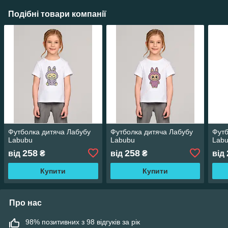
Подібні товари компанії
Футболка дитяча Лабубу
Футболка дитяча Лабубу
Футб
Labubu
Labubu
Lab
258
258
від
₴
від
₴
від
Купити
Купити
Про нас
98% позитивних з 98 відгуків за рік