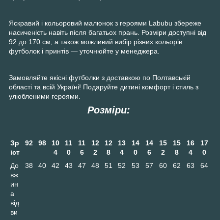
Яскравий і кольоровий малюнок з героями Labubu збереже
насиченість навіть після багатьох прань. Розміри доступні від
92 до 170 см, а також можливий вибір різних кольорів
футболок і принтів — уточнюйте у менеджера.
Замовляйте якісні футболки з доставкою по Полтавській
області та всій Україні! Подаруйте дитині комфорт і стиль з
улюбленими героями.
Розміри:
Зр
92
98
10
11
11
12
12
13
14
14
15
15
16
17
іст
4
0
6
2
8
4
0
6
2
8
4
0
До
38
40
42
43
47
48
51
52
53
57
60
62
63
64
вж
ин
а
від
ви