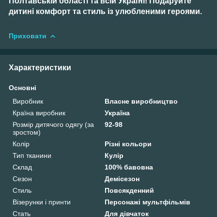
Полтавській області та всій Україні! Подаруйте
дитині комфорт та стиль із улюбленими героями.
Приховати
Характеристики
Основні
Виробник
Власне виробництво
Країна виробник
Україна
Розмір дитячого одягу (за
92-98
зростом)
Колір
Різні кольори
Тип тканини
Кулір
Склад
100% бавовна
Сезон
Демісезон
Стиль
Повсякденний
Візерунки і принти
Персонажі мультфільмів
Стать
Для дівчаток