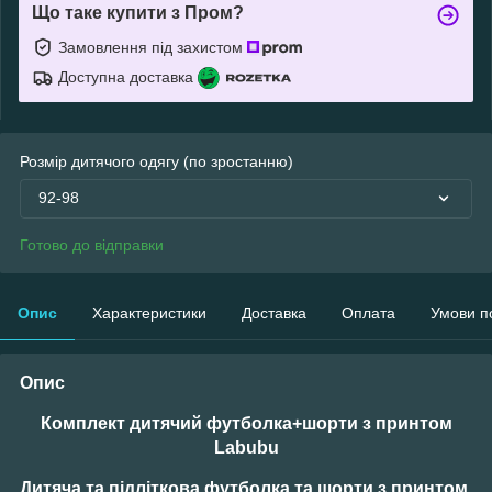
Що таке купити з Пром?
Замовлення під захистом
Доступна доставка
Розмір дитячого одягу (по зростанню)
92-98
Готово до відправки
Опис
Характеристики
Доставка
Оплата
Умови п
Опис
Комплект дитячий футболка+шорти з принтом
Labubu
Дитяча та підліткова футболка та шорти з принтом