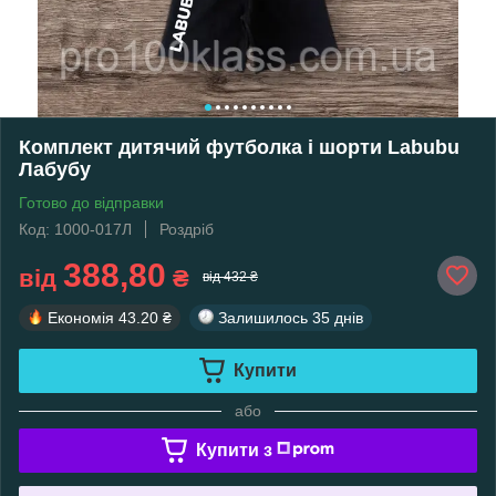
Комплект дитячий футболка і шорти Labubu
Лабубу
Готово до відправки
Код: 1000-017Л
Роздріб
388,80
від
₴
від 432 ₴
Економія
43.20 ₴
Залишилось
35 днів
Купити
або
Купити з