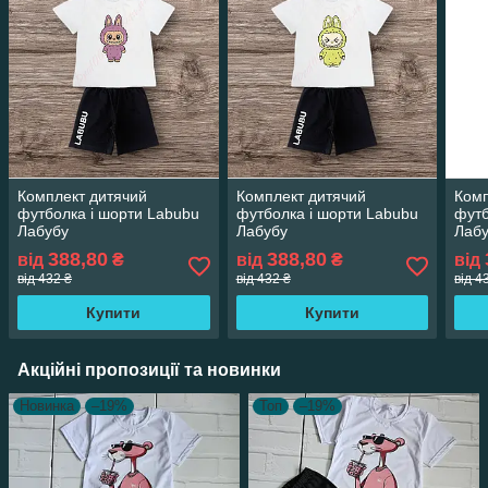
Комплект дитячий
Комплект дитячий
Комп
футболка і шорти Labubu
футболка і шорти Labubu
футб
Лабубу
Лабубу
Лаб
388,80
388,80
від
₴
від
₴
від
від 432 ₴
від 432 ₴
від 4
Купити
Купити
Акційні пропозиції та новинки
Новинка
–19%
Топ
–19%