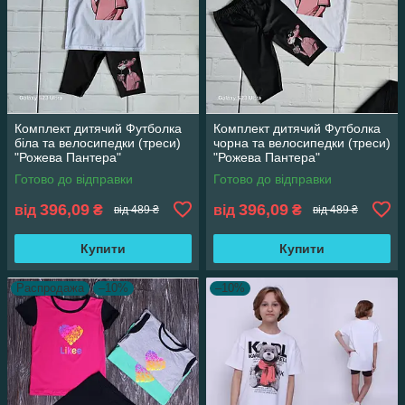
Комплект дитячий Футболка
Комплект дитячий Футболка
біла та велосипедки (треси)
чорна та велосипедки (треси)
"Рожева Пантера"
"Рожева Пантера"
Готово до відправки
Готово до відправки
396,09
396,09
від
₴
від
₴
від 489 ₴
від 489 ₴
Купити
Купити
Распродажа
–10%
–10%