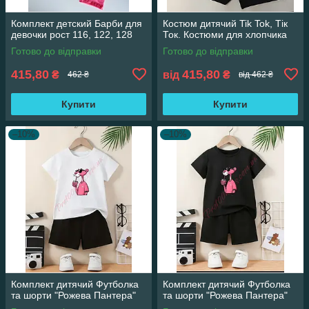
Комплект детский Барби для
Костюм дитячий Tik Tok, Тік
девочки рост 116, 122, 128
Ток. Костюми для хлопчика
Готово до відправки
Готово до відправки
415,80
415,80
₴
від
₴
462 ₴
від 462 ₴
Купити
Купити
–10%
–10%
Комплект дитячий Футболка
Комплект дитячий Футболка
та шорти "Рожева Пантера"
та шорти "Рожева Пантера"