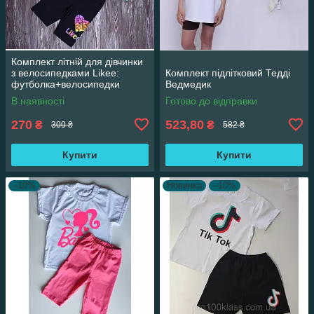
Комплект літній для дівчинки
з велосипедками Likee:
Комплект підлітковий Тедді
футболка+велосипедки
Ведмедик
В наявності
Готово до відправки
270
523,80
₴
₴
300 ₴
582 ₴
Купити
Купити
–10%
Новинка
–10%