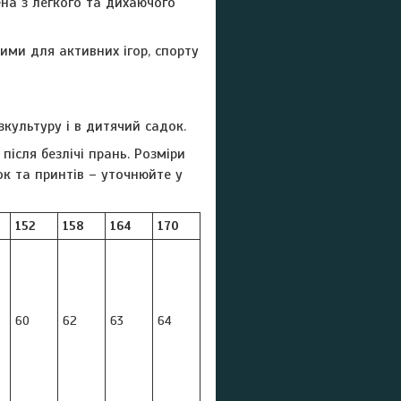
а ​​з легкого та дихаючого
ими для активних ігор, спорту
культуру і в дитячий садок.
після безлічі прань. Розміри
ок та принтів – уточнюйте у
152
158
164
170
60
62
63
64