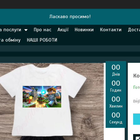
Ласкаво просимо!
а послуги
Про нас
Акції
Новинки
Контакти
Дост
та обміну
НАШІ РОБОТИ
0
0
Днів
Ко
0
0
Гот
Годин
0
0
ві
Хвилин
0
0
Секунд