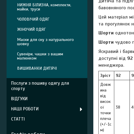
Дитяча та підл
НИЖНЯ БІЛИЗНА, комплекти,
бавовняного пол
майки, труси
Цей матеріал мі
ЧОЛОВІЧИЙ ОДЯГ
та прогулянок н
ЖІНОЧИЙ ОДЯГ
Шорти
однотонн
Маски для сну з натурального
Шорти
чудово п
шовку
Яскравий і бар
Сувеніри, чашки з вашим
доступні від
92
малюнком
менеджера.
ВИШИВАНКИ ДИТЯЧІ
Зріст
92
9
Послуги з пошиву одягу для
Довж
спорту
ина
від
ВІДГУКИ
висок
ої
38
4
НАШІ РОБОТИ
точки
плеча
СТАТТІ
(+/-1с
м)