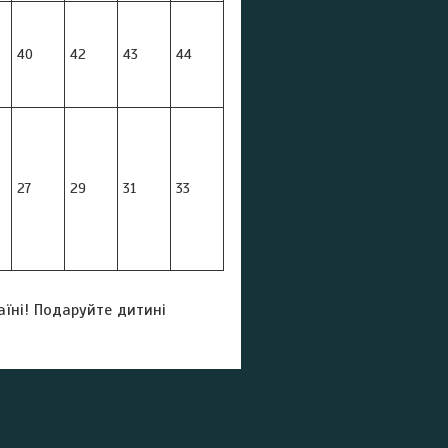
40
42
43
44
27
29
31
33
аїні! Подаруйте дитині