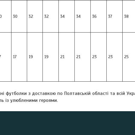
0
30
32
32
34
34
36
37
38
7
17
19
19
21
21
23
23
25
ні футболки з доставкою по Полтавській області та всій Укр
ль із улюбленими героями.