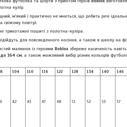
іткова футболка та шорти з принтом героїв
Roblox
виготовлен
отна кулір.
цний, м'який і практично не мнеться, що робить речі ідеальн
а свіжому повітрі.
і трикотажні пошиті з полотна-куліра.
ідійдуть для повсякденного носіння, а також в школу на фіз
вистий малюнок із героями
Roblox
збереже насиченість навіть 
 до 164 см
, а також можливий вибір різних кольорів футбол
8
104
110
116
122
128
134
140
146
0
42
43
47
48
51
52
53
57