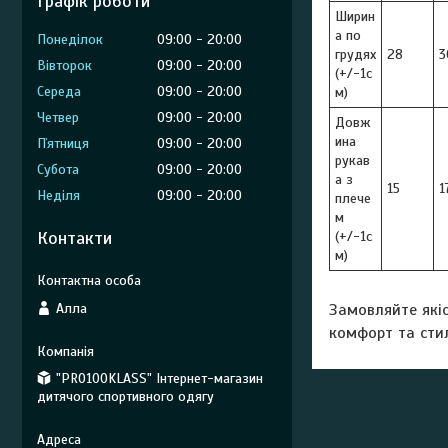
Графік роботи
Ширин
а по
Понеділок
09:00
20:00
грудях
28
3
Вівторок
09:00
20:00
(+/-1с
Середа
09:00
20:00
м)
Четвер
09:00
20:00
Довж
ина
Пʼятниця
09:00
20:00
рукав
Субота
09:00
20:00
а з
15
1
Неділя
09:00
20:00
плече
м
Контакти
(+/-1с
м)
Алла
Замовляйте якіс
комфорт та сти
"PRO100KLASS" Інтернет-магазин
дитячого спортивного одягу