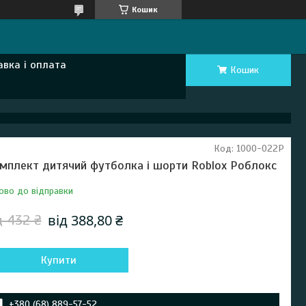
Кошик
авка і оплата
Кошик
Код:
1000-022Р
мплект дитячий футболка і шорти Roblox Роблокс
ово до відправки
від 388,80 ₴
д 432 ₴
Купити
+380 (68) 889-57-52