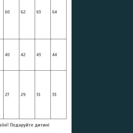
60
62
63
64
40
42
43
44
27
29
31
33
аїні! Подаруйте дитині