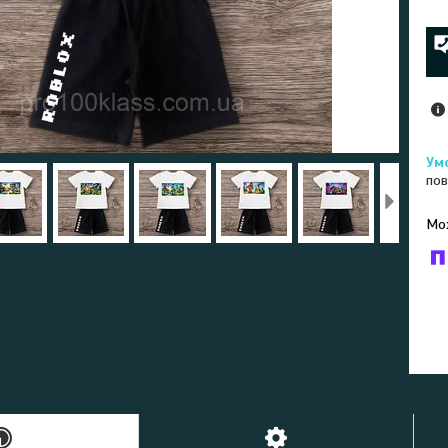
пов
У к
буд