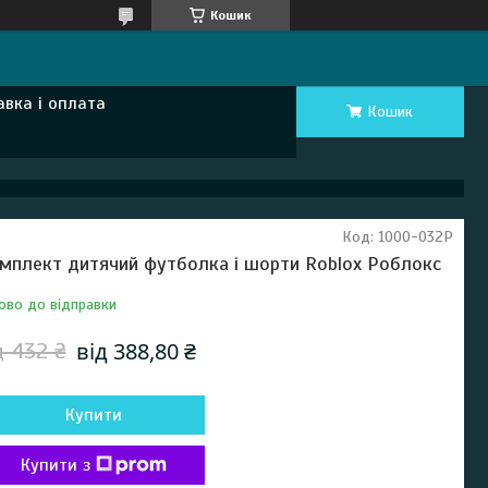
Кошик
авка і оплата
Кошик
Код:
1000-032Р
мплект дитячий футболка і шорти Roblox Роблокс
ово до відправки
від 388,80 ₴
д 432 ₴
Купити
Купити з