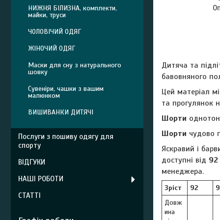
О
НИЖНЯ БІЛИЗНА, комплекти,
майки, труси
ЧОЛОВІЧИЙ ОДЯГ
ЖІНОЧИЙ ОДЯГ
Дитяча та підл
Маски для сну з натурального
шовку
бавовняного пол
Сувеніри, чашки з вашим
Цей матеріал мі
малюнком
та прогулянок н
ВИШИВАНКИ ДИТЯЧІ
Шорти
однотонн
Шорти
чудово п
Послуги з пошиву одягу для
спорту
Яскравий і бар
доступні від
92
ВІДГУКИ
менеджера.
НАШІ РОБОТИ
Зріст
92
9
СТАТТІ
Довж
ина