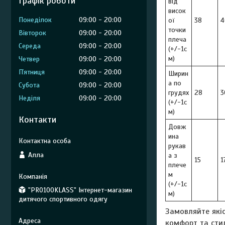
Графік роботи
від
висок
Понеділок
09:00
20:00
ої
38
4
точки
Вівторок
09:00
20:00
плеча
Середа
09:00
20:00
(+/-1с
м)
Четвер
09:00
20:00
Пʼятниця
09:00
20:00
Ширин
а по
Субота
09:00
20:00
грудях
28
3
Неділя
09:00
20:00
(+/-1с
м)
Контакти
Довж
ина
рукав
Алла
а з
15
1
плече
м
(+/-1с
"PRO100KLASS" Інтернет-магазин
м)
дитячого спортивного одягу
Замовляйте якіс
комфорт та сти