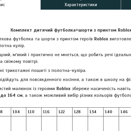
пис
Характеристики
Комплект дитячий футболка+шорти з принтом Roblo
іткова футболка та шорти з принтом героїв
Roblox
виготовлен
отна кулір.
цний, м'який і практично не мнеться, що робить речі ідеальн
а свіжому повітрі.
і трикотажні пошиті з полотна-куліра.
ідійдуть для повсякденного носіння, а також в школу на фіз
вистий малюнок із героями
Roblox
збереже насиченість навіть 
 до 164 см
, а також можливий вибір різних кольорів футбол
8
104
110
116
122
128
134
140
146