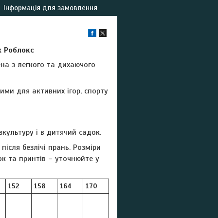
Інформація для замовлення
x Роблокс
а ​​з легкого та дихаючого
ими для активних ігор, спорту
культуру і в дитячий садок.
після безлічі прань. Розміри
ок та принтів – уточнюйте у
152
158
164
170