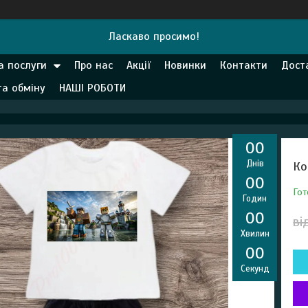
Ласкаво просимо!
а послуги
Про нас
Акції
Новинки
Контакти
Дост
та обміну
НАШІ РОБОТИ
0
0
Днів
Ко
0
0
Гот
Годин
0
0
ві
Хвилин
0
0
Секунд