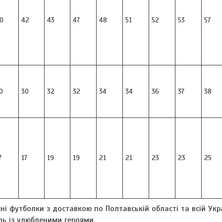
0
42
43
47
48
51
52
53
57
0
30
32
32
34
34
36
37
38
7
17
19
19
21
21
23
23
25
ні футболки з доставкою по Полтавській області та всій Укр
ль із улюбленими героями.