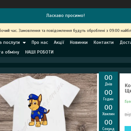
Ласкаво просимо!
бочий час. Замовлення та повідомлення будуть оброблені з 09:00 найбл
а послуги
Про нас
Акції
Новинки
Контакти
Дост
та обміну
НАШІ РОБОТИ
0
0
Днів
Ко
Ще
0
0
Годин
Гот
0
0
ві
Хвилин
0
0
Секунд