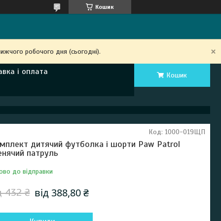
Кошик
ижчого робочого дня (сьогодні).
авка і оплата
Кошик
Код:
1000-019ЩП
мплект дитячий футболка і шорти Paw Patrol
нячий патруль
ово до відправки
від 388,80 ₴
д 432 ₴