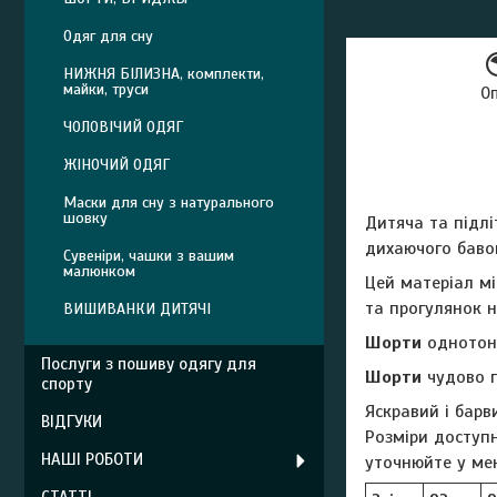
Одяг для сну
НИЖНЯ БІЛИЗНА, комплекти,
майки, труси
О
ЧОЛОВІЧИЙ ОДЯГ
ЖІНОЧИЙ ОДЯГ
Маски для сну з натурального
шовку
Дитяча та підл
дихаючого баво
Сувеніри, чашки з вашим
малюнком
Цей матеріал мі
та прогулянок н
ВИШИВАНКИ ДИТЯЧІ
Шорти
однотонн
Послуги з пошиву одягу для
Шорти
чудово п
спорту
Яскравий і бар
ВІДГУКИ
Розміри доступн
НАШІ РОБОТИ
уточнюйте у ме