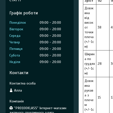
СТАТТІ
Зріст
92
9
Довж
Графік роботи
ина
від
Понеділок
09:00
20:00
висок
ої
38
4
Вівторок
09:00
20:00
точки
Середа
09:00
20:00
плеча
(+/-1с
Четвер
09:00
20:00
м)
Пʼятниця
09:00
20:00
Ширин
Субота
09:00
20:00
а по
Неділя
09:00
20:00
грудях
28
3
(+/-1с
Контакти
м)
Довж
ина
Алла
рукав
а з
15
1
плече
м
"PRO100KLASS" Інтернет-магазин
(+/-1с
дитячого спортивного одягу