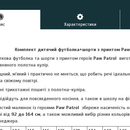
пис
Характеристики
Комплект дитячий футболка+шорти з принтом Paw
іткова футболка та шорти з принтом героїв
Paw Patrol
вигот
вняного полотна кулір.
цний, м'який і практично не мнеться, що робить речі ідеальн
а свіжому повітрі.
і трикотажні пошиті з полотна-куліра.
ідійдуть для повсякденного носіння, а також в школу на фіз
вистий малюнок із героями
Paw Patrol
збереже насиченість на
і від
92 до 164 см
, а також можливий вибір різних кольорі
неджера.