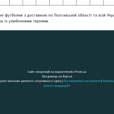
ні футболки з доставкою по Полтавській області та всій Укр
ль із улюбленими героями.
Сайт створений на маркетплейсі
Prom.ua
Продавець на Bigl.ua
"PRO100KLASS" Інтернет-магазин дитячого спортивного одягу |
Поскаржитися на контент
|
Політик
Select Language
▼