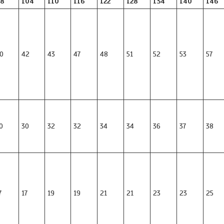
8
104
110
116
122
128
134
140
146
0
42
43
47
48
51
52
53
57
0
30
32
32
34
34
36
37
38
7
17
19
19
21
21
23
23
25