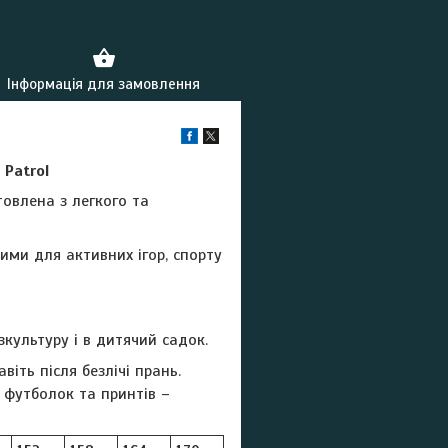
Інформація для замовлення
 Patrol
овлена ​​з легкого та
ими для активних ігор, спорту
культуру і в дитячий садок.
віть після безлічі прань.
в футболок та принтів –