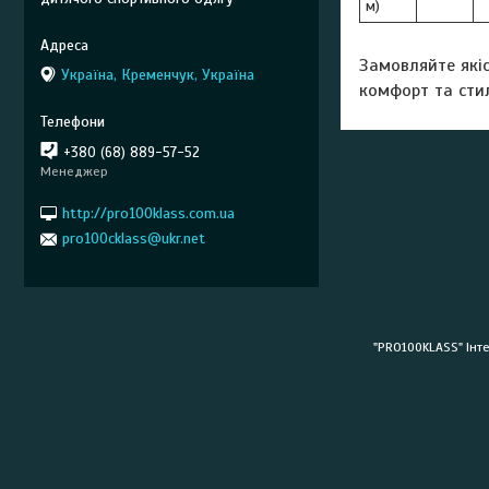
м)
Замовляйте якіс
Україна, Кременчук, Україна
комфорт та сти
+380 (68) 889-57-52
Менеджер
http://pro100klass.com.ua
pro100cklass@ukr.net