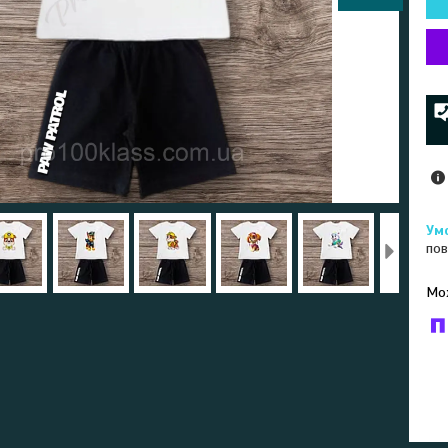
пов
У к
буд