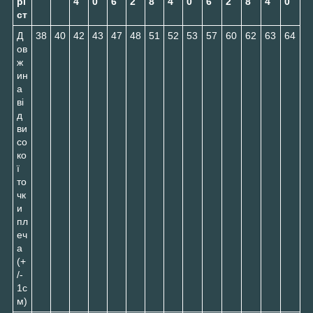
рі
4
0
6
2
8
4
0
6
2
8
4
0
ст
Д
38
40
42
43
47
48
51
52
53
57
60
62
63
64
ов
ж
ин
а
ві
д
ви
со
ко
ї
то
чк
и
пл
еч
а
(+
/-
1с
м)