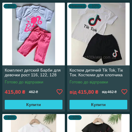
–10%
Новинка
–10%
Комплект детский Барби для
Костюм дитячий Tik Tok, Тік
девочки рост 116, 122, 128
Ток. Костюми для хлопчика
Готово до відправки
Готово до відправки
415,80
415,80
₴
від
₴
462 ₴
від 462 ₴
Купити
Купити
–10%
–10%