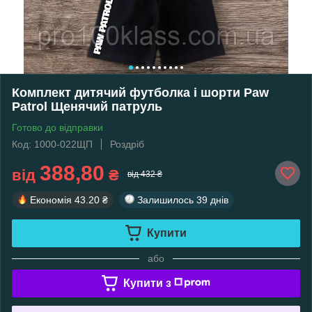
Комплект дитячий футболка і шорти Paw
Patrol Щенячий патруль
Готово до відправки
Код: 1000-022ЩП
Роздріб
388,80
від
₴
від 432 ₴
Економія
43.20 ₴
Залишилось
39 днів
Купити
або
Купити з