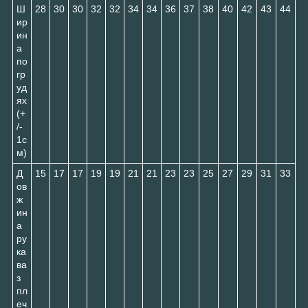
Ш
28
30
30
32
32
34
34
36
37
38
40
42
43
44
ир
ин
а
по
гр
уд
ях
(+
/-
1с
м)
Д
15
17
17
19
19
21
21
23
23
25
27
29
31
33
ов
ж
ин
а
ру
ка
ва
з
пл
еч