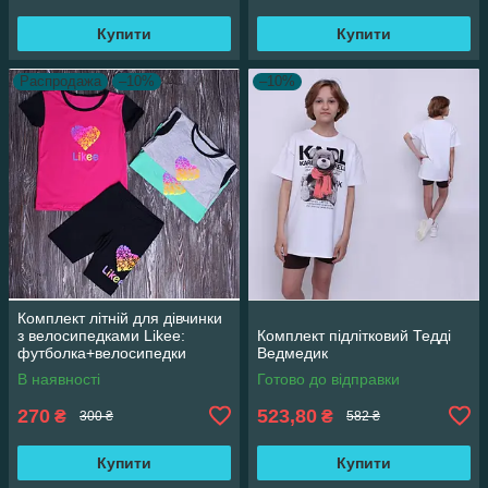
Купити
Купити
Распродажа
–10%
–10%
Комплект літній для дівчинки
з велосипедками Likee:
Комплект підлітковий Тедді
футболка+велосипедки
Ведмедик
В наявності
Готово до відправки
270
523,80
₴
₴
300 ₴
582 ₴
Купити
Купити