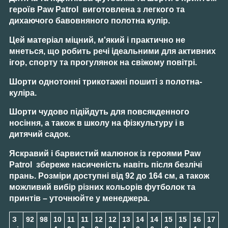
героїв
Paw Patrol
виготовлена ​​з легкого та
дихаючого бавовняного полотна кулір.
Цей матеріал міцний, м'який і практично не
мнеться, що робить речі ідеальними для активних
ігор, спорту та прогулянок на свіжому повітрі.
Шорти
однотонні трикотажні пошиті з полотна-
куліра.
Шорти
чудово підійдуть для повсякденного
носіння, а також в школу на фізкультуру і в
дитячий садок.
Яскравий і барвистий малюнок із героями
Paw
Patrol
збереже насиченість навіть після безлічі
прань. Розміри доступні від
92 до 164 см
, а також
можливий вибір різних кольорів футболок та
принтів – уточнюйте у менеджера.
З
92
98
10
11
11
12
12
13
14
14
15
15
16
17