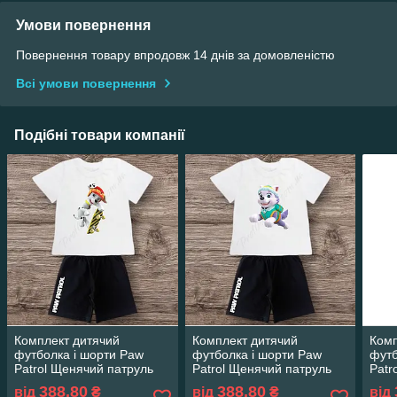
Умови повернення
Повернення товару впродовж 14 днів за домовленістю
Всі умови повернення
Подібні товари компанії
Комплект дитячий
Комплект дитячий
Комп
футболка і шорти Paw
футболка і шорти Paw
футб
Patrol Щенячий патруль
Patrol Щенячий патруль
Patr
388,80
388,80
від
₴
від
₴
від