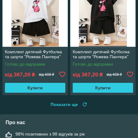
Комплект дитячий Футболка
Комплект дитячий Футболка
та шорти "Рожева Пантера"
та шорти "Рожева Пантера"
Готово до відправки
Готово до відправки
367,20
367,20
від
₴
від
₴
від 408 ₴
від 408 ₴
Купити
Купити
Показати ще
Про нас
98% позитивних з 98 відгуків за рік