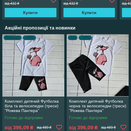
від 432 ₴
від 432 ₴
від 4
Купити
Купити
Акційні пропозиції та новинки
Новинка
–19%
Топ
–19%
Комплект дитячий Футболка
Комплект дитячий Футболка
біла та велосипедки (треси)
чорна та велосипедки (треси)
"Рожева Пантера"
"Рожева Пантера"
Готово до відправки
Готово до відправки
396,09
396,09
від
₴
від
₴
від 489 ₴
від 489 ₴