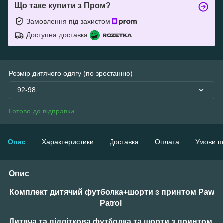
Що таке купити з Пром?
Замовлення під захистом
Доступна доставка
Розмір дитячого одягу (по зростанню)
92-98
Готово до відправки
Опис
Характеристики
Доставка
Оплата
Умови п
Опис
Комплект дитячий футболка+шорти з принтом Paw
Patrol
Дитяча та підліткова футболка та шорти з принтом