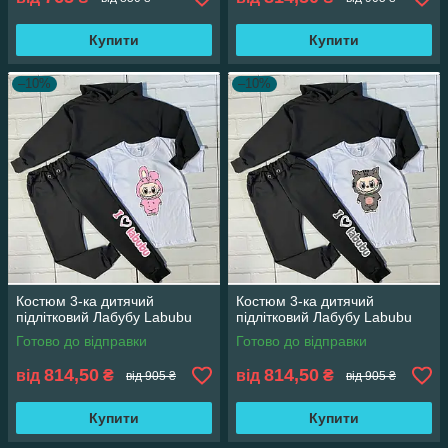
Купити
Купити
–10%
–10%
Костюм 3-ка дитячий
Костюм 3-ка дитячий
підлітковий Лабубу Labubu
підлітковий Лабубу Labubu
Готово до відправки
Готово до відправки
814,50
814,50
від
₴
від
₴
від 905 ₴
від 905 ₴
Купити
Купити