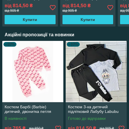
814,50
814,50
від
₴
від
₴
від
від 905 ₴
від 905 ₴
від 9
Купити
Купити
Акційні пропозиції та новинки
–10%
–10%
Костюм Барбі (Barbie)
Костюм 3-ка дитячий
дитячий, двонитка петля
підлітковий Лабубу Labubu
В наявності
Готово до відправки
765
814,50
від
₴
від
₴
від 850 ₴
від 905 ₴