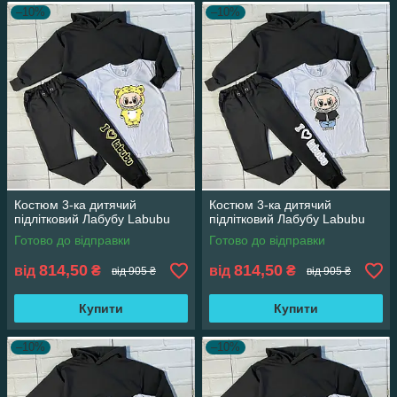
–10%
–10%
Костюм 3-ка дитячий
Костюм 3-ка дитячий
підлітковий Лабубу Labubu
підлітковий Лабубу Labubu
Готово до відправки
Готово до відправки
814,50
814,50
від
₴
від
₴
від 905 ₴
від 905 ₴
Купити
Купити
–10%
–10%