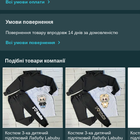
Всі умови оплати
Умови повернення
Повернення товару впродовж 14 днів за домовленістю
Всі умови повернення
Подібні товари компанії
Костюм 3-ка дитячий
Костюм 3-ка дитячий
Кост
підлітковий Лабубу Labubu
підлітковий Лабубу Labubu
підл