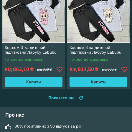
Костюм 3-ка дитячий
Костюм 3-ка дитячий
підлітковий Лабубу Labubu
підлітковий Лабубу Labubu
Готово до відправки
Готово до відправки
863,10
814,50
від
₴
від
₴
від 959 ₴
від 905 ₴
Купити
Купити
Показати ще
Про нас
98% позитивних з 98 відгуків за рік