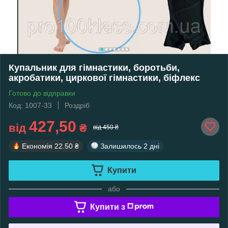
Купальник для гімнастики, боротьби,
акробатики, циркової гімнастики, біфлекс
Готово до відправки
Код: 1007-33
Роздріб
427,50
від
₴
від 450 ₴
Економія
22.50 ₴
Залишилось
2 дні
Купити
або
Купити з