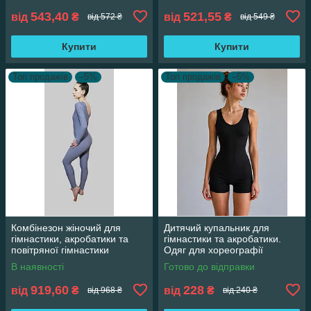
543,40
521,55
від
₴
від
₴
від 572 ₴
від 549 ₴
Купити
Купити
Топ продажів
–5%
Топ продажів
–5%
Комбінезон жіночий для
Дитячий купальник для
гімнастики, акробатики та
гімнастики та акробатики.
повітряної гімнастики
Одяг для хореографії
В наявності
Готово до відправки
919,60
228
від
₴
від
₴
від 968 ₴
від 240 ₴