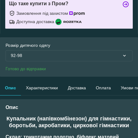
Що таке купити з Пром?
Замовлення під захистом
Доступна доставка
Розмір дитячого одягу
92-98
Готово до відправки
Опис
Характеристики
Доставка
Оплата
Умови п
Опис
Купальник (напівкомбінезон) для гімнастики,
боротьби, акробатики, циркової гімнастики
Склад:
трикотажне полотно, біфлекс матовий.