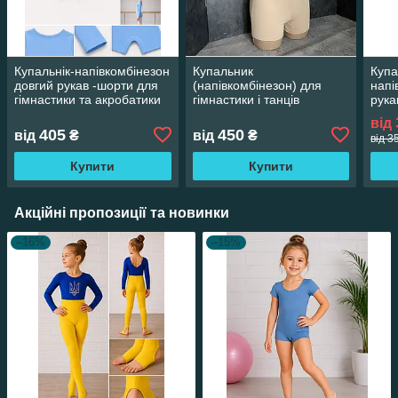
Купальнік-напівкомбінезон
Купальник
Купа
довгий рукав -шорти для
(напівкомбінезон) для
напі
гімнастики та акробатики
гімнастики і танців
рука
гімн
від
405
450
від
₴
від
₴
від 3
Купити
Купити
Акційні пропозиції та новинки
–16%
–15%