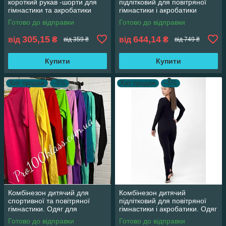
короткий рукав -шорти для
підлітковий для повітряної
гімнастики та акробатики
гімнастики і акробатики
Готово до відправки
Готово до відправки
305,15
644,14
від
₴
від
₴
від 359 ₴
від 749 ₴
Купити
Купити
Хит продаж
–5%
Хит продаж
–5%
Комбінезон дитячий для
Комбінезон дитячий
спортивної та повітряної
підлітковий для повітряної
гімнастики. Одяг для
гімнастики і акробатики. Одяг
гімнастики та акробатики
для акробатики.
Готово до відправки
Готово до відправки