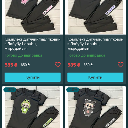
Комплект дитячий/підлітковий
Комплект дитячий/підлітковий
з Лабубу Labubu,
з Лабубу Labubu,
мікродайвінг
мікродайвінг
Готово до відправки
Готово до відправки
585
585
₴
₴
650 ₴
650 ₴
Купити
Купити
–10%
–10%