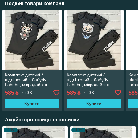
Подібні товари компанії
Комплект дитячий/
Комплект дитячий/
Комп
підлітковий з Лабубу
підлітковий з Лабубу
підл
Labubu, мікродайвінг
Labubu, мікродайвінг
Labu
585
585
585
₴
₴
650 ₴
650 ₴
Купити
Купити
Акційні пропозиції та новинки
–10%
–10%