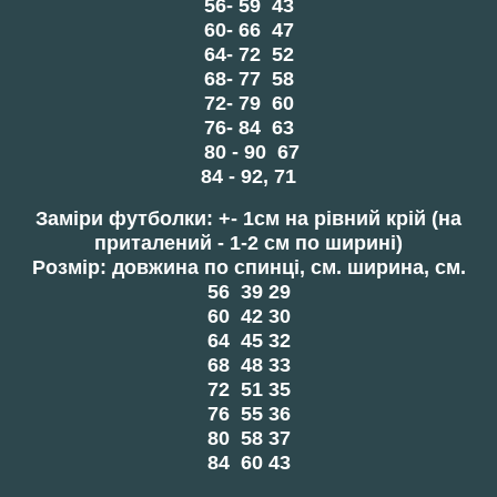
56- 59 43
60- 66 47
64- 72 52
68- 77 58
72- 79 60
76- 84 63
80 - 90 67
84 - 92, 71
Заміри футболки:
+- 1см на рівний крій (на
приталений - 1-2 см по ширині)
Розмір:
довжина
по спинці, см.
ширина
, см.
56 39 29
60 42 30
64 45 32
68 48 33
72 51 35
76 55 36
80 58 37
84 60 43