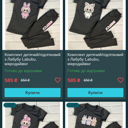
Комплект дитячий/підлітковий
Комплект дитячий/підлітковий
з Лабубу Labubu,
з Лабубу Labubu,
мікродайвінг
мікродайвінг
Готово до відправки
Готово до відправки
585
585
₴
₴
650 ₴
650 ₴
Купити
Купити
–10%
–10%