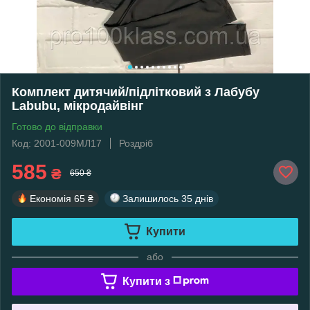
Комплект дитячий/підлітковий з Лабубу
Labubu, мікродайвінг
Готово до відправки
Код: 2001-009МЛ17
Роздріб
585
₴
650 ₴
Економія
65 ₴
Залишилось
35 днів
Купити
або
Купити з