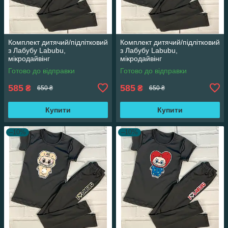
Комплект дитячий/підлітковий
Комплект дитячий/підлітковий
з Лабубу Labubu,
з Лабубу Labubu,
мікродайвінг
мікродайвінг
Готово до відправки
Готово до відправки
585
585
₴
₴
650 ₴
650 ₴
Купити
Купити
–10%
–10%