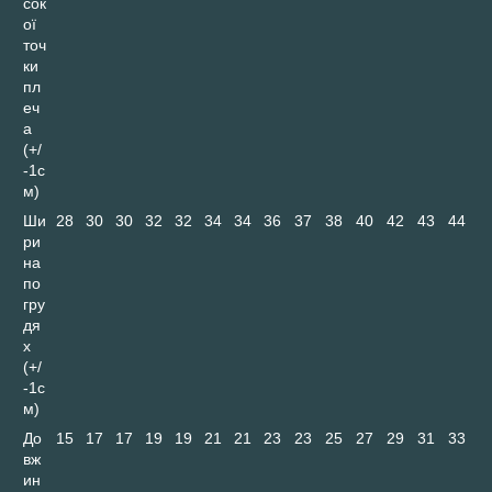
сок
ої
точ
ки
пл
еч
а
(+/
-1с
м)
Ши
28
30
30
32
32
34
34
36
37
38
40
42
43
44
ри
на
по
гру
дя
х
(+/
-1с
м)
До
15
17
17
19
19
21
21
23
23
25
27
29
31
33
вж
ин