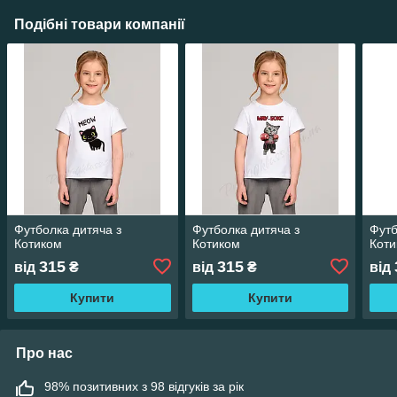
Подібні товари компанії
Футболка дитяча з
Футболка дитяча з
Футб
Котиком
Котиком
Кот
315
315
від
₴
від
₴
від
Купити
Купити
Про нас
98% позитивних з 98 відгуків за рік