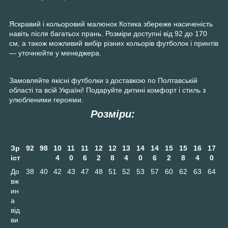
Яскравий і кольоровий малюнок Котика збереже насиченість
навіть після багатьох прань. Розміри доступні від 92 до 170
см, а також можливий вибір різних кольорів футболок і принтів
— уточнюйте у менеджера.
Замовляйте якісні футболки з доставкою по Полтавській
області та всій Україні! Подаруйте дитині комфорт і стиль з
улюбленими героями.
Розміри:
Зр
92
98
10
11
11
12
12
13
14
14
15
15
16
17
іст
4
0
6
2
8
4
0
6
2
8
4
0
До
38
40
42
43
47
48
51
52
53
57
60
62
63
64
вж
ин
а
від
ви