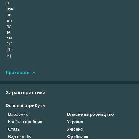
а
рук
ав
а з
пл
еч
ем
(+/
-1с
м)
Приховати
Характеристики
Основні атрибути
Виробник
Власне виробництво
Країна виробник
Україна
Стать
Унісекс
Вид виробу
Футболка