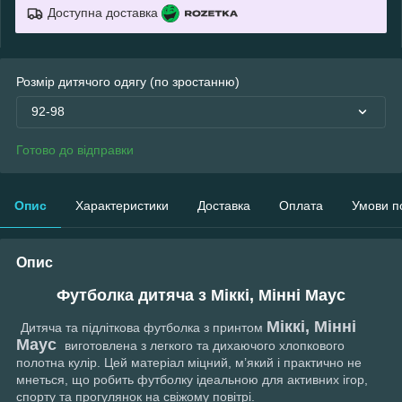
Доступна доставка
Розмір дитячого одягу (по зростанню)
92-98
Готово до відправки
Опис
Характеристики
Доставка
Оплата
Умови п
Опис
Футболка дитяча з Міккі, Мінні Маус
Міккі, Мінні
Дитяча та підліткова футболка з принтом
Маус
виготовлена з легкого та дихаючого хлопкового
полотна кулір. Цей матеріал міцний, м’який і практично не
мнеться, що робить футболку ідеальною для активних ігор,
спорту та прогулянок на свіжому повітрі.