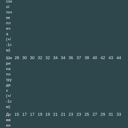
сок
ої
точ
ки
пл
еч
а
(+/
-1с
м)
Ши
28
30
30
32
32
34
34
36
37
38
40
42
43
44
ри
на
по
гру
дя
х
(+/
-1с
м)
До
15
17
17
19
19
21
21
23
23
25
27
29
31
33
вж
ин