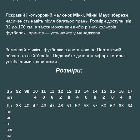
Яскравий і кольоровий малюнок
Міккі, Мінні Маус
збереже
насиченість навіть після багатьох прань. Розміри доступні від
92 до 170 см, а також можливий вибір різних кольорів
футболок і принтів — уточнюйте у менеджера.
Замовляйте якісні футболки з доставкою по Полтавській
області та всій Україні! Подаруйте дитині комфорт і стиль з
улюбленими тваринками.
Розміри:
Зр
92
98
10
11
11
12
12
13
14
14
15
15
16
17
іст
4
0
6
2
8
4
0
6
2
8
4
0
До
38
40
42
43
47
48
51
52
53
57
60
62
63
64
вж
ин
а
від
ви