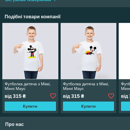
Подібні товари компанії
Футболка дитяча з Міккі,
Футболка дитяча з Міккі,
Футб
Мінні Маус
Мінні Маус
Мінн
315
315
від
₴
від
₴
від
Купити
Купити
Про нас