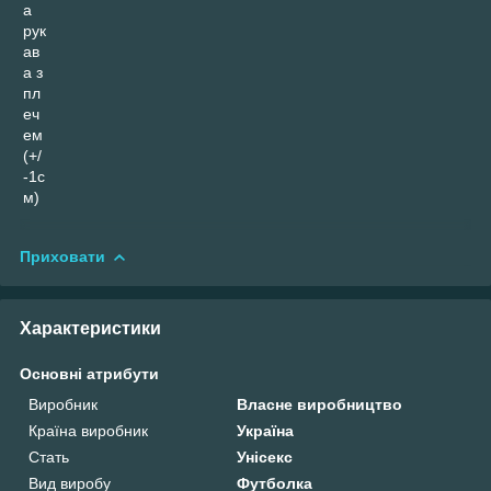
а
рук
ав
а з
пл
еч
ем
(+/
-1с
м)
Приховати
Характеристики
Основні атрибути
Виробник
Власне виробництво
Країна виробник
Україна
Стать
Унісекс
Вид виробу
Футболка