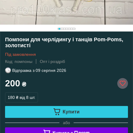
Помпони для черлідингу і танців Pom-Poms,
золотисті
Під замовлення
Код: помпоны
Опт і роздріб
Відправка з
09 серпня 2026
200
₴
180 ₴
від 8 шт.
Купити
або