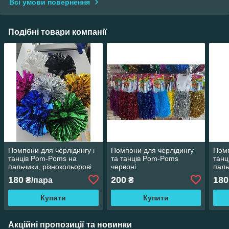
Всі умови повернення
Подібні товари компанії
Помпони для черлідингу і
Помпони для черлідингу
Помп
танців Pom-Poms на
та танців Pom-Poms
танц
пальчики, різнокольорові
червоні
паль
180
200
180
₴/пара
₴
Купити
Купити
Акційні пропозиції та новинки