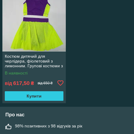
Костюм дитячий для
черлідера, фіолетовий з
лимонним. Групові костюми з
черлідінгу
В наявності
617,50
від
₴
від 650 ₴
Купити
Про нас
98% позитивних з 98 відгуків за рік