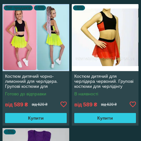
Топ продажів
–5%
–5%
Костюм дитячий чорно-
Костюм дитячий для
лимонний для черлідера.
черлідера червоний. Групові
Групові костюми для
костюми для черлідінгу
черлідінгу
Готово до відправки
В наявності
589
589
від
₴
від
₴
від 620 ₴
від 620 ₴
Купити
Купити
–5%