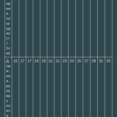
ир
ин
а
по
гр
уд
ях
(+
/-
1с
м)
Д
15
17
17
19
19
21
21
23
23
25
27
29
31
33
ов
ж
ин
а
ру
ка
ва
з
пл
еч
е