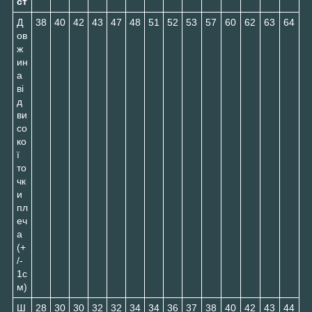
ст
Д
38
40
42
43
47
48
51
52
53
57
60
62
63
64
ов
ж
ин
а
ві
д
ви
со
ко
ї
то
чк
и
пл
еч
а
(+
/-
1с
м)
Ш
28
30
30
32
32
34
34
36
37
38
40
42
43
44