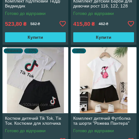
Комплект підлітковий Тедді
Комплект детский Барби для
Ведмедик
девочки рост 116, 122, 128
Готово до відправки
Готово до відправки
523,80
415,80
₴
₴
582 ₴
462 ₴
Купити
Купити
Новинка
–10%
–10%
Костюм дитячий Tik Tok, Тік
Комплект дитячий Футболка
Ток. Костюми для хлопчика
та шорти "Рожева Пантера"
Готово до відправки
Готово до відправки