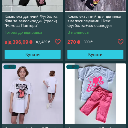
Комплект дитячий Футболка
Комплект літній для дівчинки
біла та велосипедки (треси)
з велосипедками Likee:
"Рожева Пантера"
футболка+велосипедки
Готово до відправки
В наявності
396,09
270
від
₴
₴
від 489 ₴
300 ₴
Купити
Купити
–10%
–10%