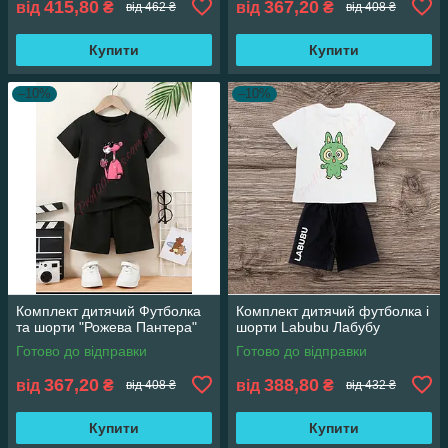
415,80
367,20
від
₴
від
₴
від 462 ₴
від 408 ₴
Купити
Купити
–10%
–10%
Комплект дитячий Футболка
Комплект дитячий футболка і
та шорти "Рожева Пантера"
шорти Labubu Лабубу
Готово до відправки
Готово до відправки
367,20
388,80
від
₴
від
₴
від 408 ₴
від 432 ₴
Купити
Купити