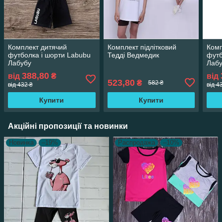
Комплект дитячий
Комплект підлітковий
Комп
футболка і шорти Labubu
Тедді Ведмедик
футб
Лабубу
Лаб
388,80
від
₴
від
523,80
₴
582 ₴
від 432 ₴
від 4
Купити
Купити
Акційні пропозиції та новинки
Новинка
–19%
Распродажа
–10%