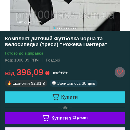
Комплект дитячий Футболка чорна та
велосипедки (треси) "Рожева Пантера"
Готово до відправки
Код: 1000.09 РПЧ
Роздріб
396,09
від
₴
від 489 ₴
Економія
92.91 ₴
Залишилось
38 днів
Купити
або
Купити з