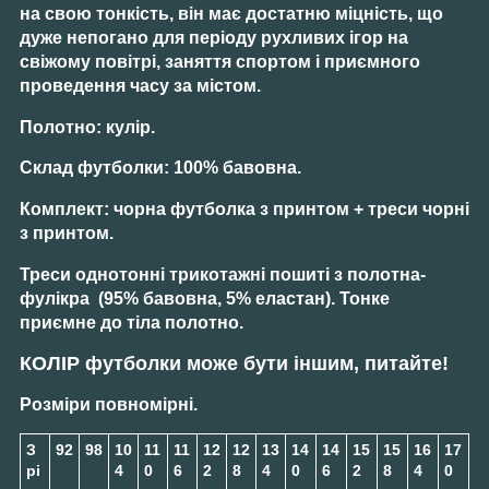
на свою тонкість, він має достатню міцність, що
дуже непогано для періоду рухливих ігор на
свіжому повітрі, заняття спортом і приємного
проведення часу за містом.
Полотно:
кулір.
Склад футболки:
100% бавовна.
Комплект:
чорна футболка з принтом + треси чорні
з принтом.
Треси
однотонні трикотажні пошиті з полотна-
фулікра (95% бавовна, 5% еластан). Тонке
приємне до тіла полотно.
КОЛІР
футболки може бути іншим, питайте!
Розміри повномірні.
З
92
98
10
11
11
12
12
13
14
14
15
15
16
17
рі
4
0
6
2
8
4
0
6
2
8
4
0