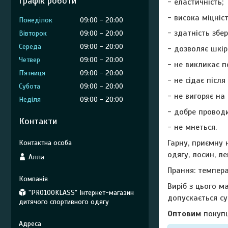
Графік роботи
- еластичність;
- висока міцніст
Понеділок
09:00
20:00
- здатність збе
Вівторок
09:00
20:00
Середа
09:00
20:00
- дозволяє шкір
Четвер
09:00
20:00
- не викликає п
Пʼятниця
09:00
20:00
- не сідає після
Субота
09:00
20:00
- не вигоряє на 
Неділя
09:00
20:00
- добре проводи
Контакти
- не мнеться.
Гарну, приємну
одягу, лосин, ле
Алла
Прання: темпер
Виріб з цього м
"PRO100KLASS" Інтернет-магазин
допускається су
дитячого спортивного одягу
Оптовим
покупц