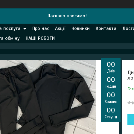
Ласкаво просимо!
а послуги
Про нас
Акції
Новинки
Контакти
Дост
та обміну
НАШІ РОБОТИ
0
0
Днів
Ди
ло
0
0
Годин
Гот
0
0
ві
Хвилин
0
0
Секунд