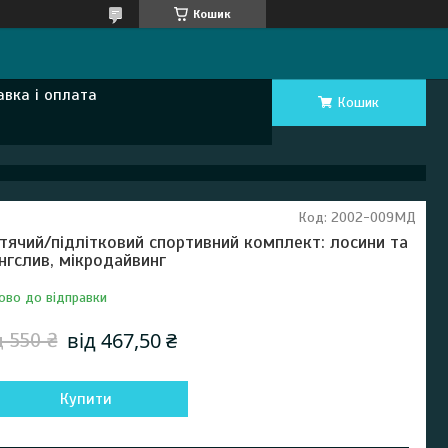
Кошик
авка і оплата
Кошик
Код:
2002-009МД
тячий/підлітковий спортивний комплект: лосини та
нгслив, мікродайвинг
ово до відправки
від 467,50 ₴
д 550 ₴
Купити