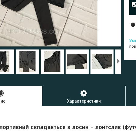
пов
пис
Характеристики
портивний складається з лосин + лонгслив (фут