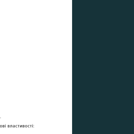
.
ві властивості: