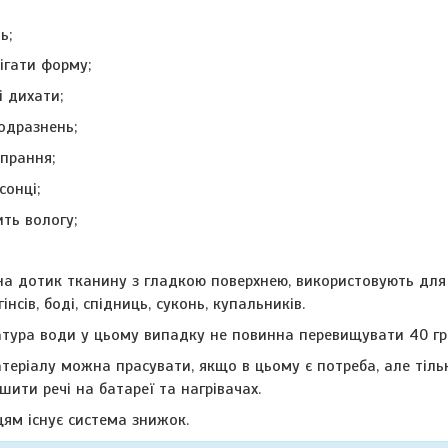
ь;
рігати форму;
і дихати;
одразнень;
 прання;
сонці;
ть вологу;
 на дотик тканину з гладкою поверхнею, використовують для
гінсів, боді, спідниць, суконь, купальників.
атура води у цьому випадку не повинна перевищувати 40 гр
атеріалу можна прасувати, якщо в цьому є потреба, але тіль
шити речі на батареї та нагрівачах.
ям існує система знижок.