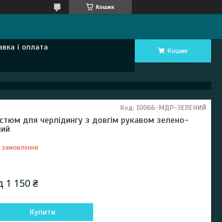
Кошик
авка і оплата
Кошик
Код:
10066-МДР-ЗЕЛЕНИЙ
стюм для черлідингу з довгім рукавом зелено-
лий
 замовлення
Відправка з 16 серпня 2026
ід
1 150 ₴
Купити