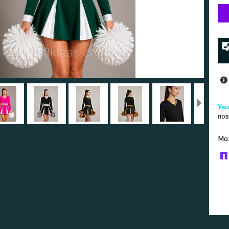
пов
У к
буд