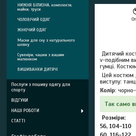
НИЖНЯ БІЛИЗНА, комплекти,
майки, труси
О
ЧОЛОВІЧИЙ ОДЯГ
ЖІНОЧИЙ ОДЯГ
Маски для сну з натурального
шовку
Дитячий кос
Сувеніри, чашки з вашим
v-подібним в
малюнком
гумці. Костю
ВИШИВАНКИ ДИТЯЧІ
Цей костюм д
виступу: танці
Послуги з пошиву одягу для
Колір
: чорно
спорту
ВІДГУКИ
Так само в
НАШІ РОБОТИ
Розміри:
СТАТТІ
56, 104-110
60, 116-122,