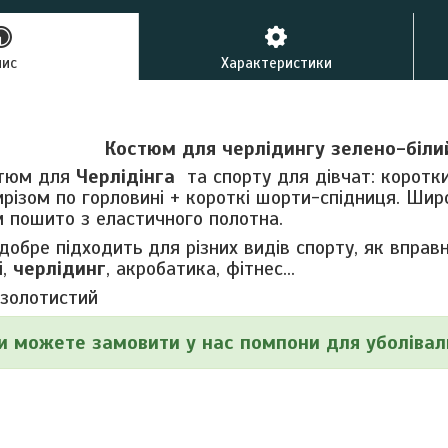
пис
Характеристики
Костюм для черлідингу зелено-біли
тюм для
Черлідінга
та спорту для дівчат: коротк
ирізом по горловині + короткі шорти-спідниця. Шир
м пошито з еластичного полотна.
обре підходить для різних видів спорту, як вправ
,
черлідинг
, акробатика, фітнес...
-золотистий
и можете замовити у нас помпони для уболіваль