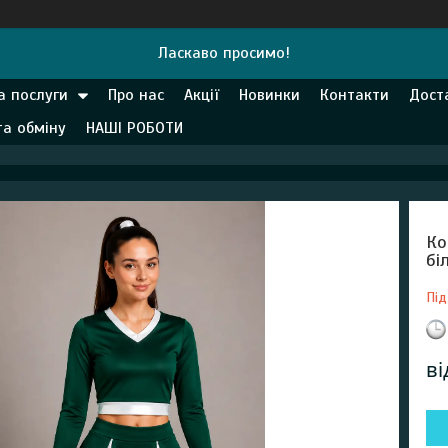
Ласкаво просимо!
а послуги
Про нас
Акції
Новинки
Контакти
Дост
та обміну
НАШІ РОБОТИ
Ко
бі
Під
в