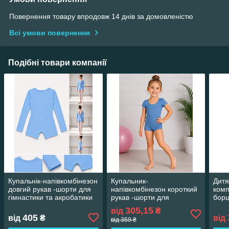
Повернення товару впродовж 14 днів за домовленістю
Всі умови повернення
Подібні товари компанії
Купальнік-напівкомбінезон
Купальник-
Дитя
довгий рукав -шорти для
напівкомбінезон короткий
комп
гімнастики та акробатики
рукав -шорти для
борц
гімнастики та акробатики
худо
305,15
від
₴
акро
405
від
₴
від
від 359 ₴