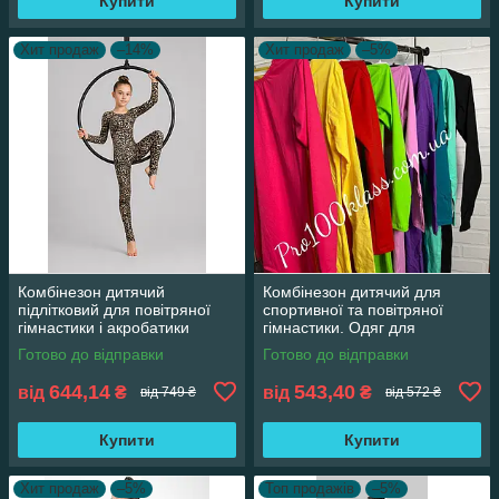
Купити
Купити
Хит продаж
–14%
Хит продаж
–5%
Комбінезон дитячий
Комбінезон дитячий для
підлітковий для повітряної
спортивної та повітряної
гімнастики і акробатики
гімнастики. Одяг для
гімнастики та акробатики
Готово до відправки
Готово до відправки
644,14
543,40
від
₴
від
₴
від 749 ₴
від 572 ₴
Купити
Купити
Хит продаж
–5%
Топ продажів
–5%