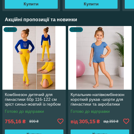
Купити
Купити
Акційні пропозиції та новинки
–16%
–15%
Комбінезон дитячий для
Купальник-напівкомбінезон
гімнастики 60р 116-122 см
короткий рукав -шорти для
зріст синьо-жовтий із гербом
гімнастики та акробатики
зі страз
Готово до відправки
Готово до відправки
755,16
305,15
₴
від
₴
899 ₴
від 359 ₴