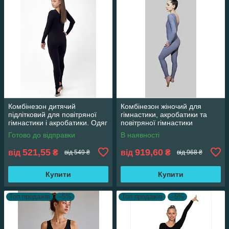
Комбінезон дитячий
Комбінезон жіночий для
підлітковий для повітряної
гімнастики, акробатики та
гімнастики і акробатики. Одяг
повітряної гімнастики
для акробатики.
Готово до відправки
В наявності
521,55
919,60
від
₴
від
₴
від 549 ₴
від 968 ₴
Купити
Купити
Топ продажів
–5%
Топ продажів
–5%