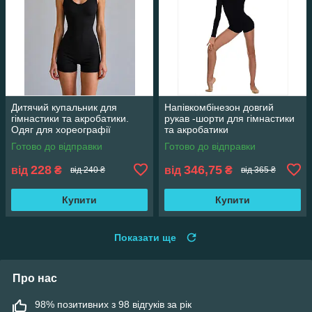
Дитячий купальник для
Напівкомбінезон довгий
гімнастики та акробатики.
рукав -шорти для гімнастики
Одяг для хореографії
та акробатики
Готово до відправки
Готово до відправки
228
346,75
від
₴
від
₴
від 240 ₴
від 365 ₴
Купити
Купити
Показати ще
Про нас
98% позитивних з 98 відгуків за рік