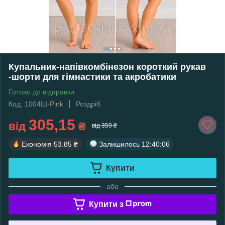
Купальник-напівкомбінезон короткий рукав
-шорти для гімнастики та акробатики
Готово до відправки
Код: 1004Ш-Pink
Роздріб
305,15
від
₴
від 359 ₴
Економія
53.85 ₴
Залишилось
12:40:06
Купити
або
Купити з