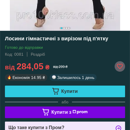
Лосини гімнастичні з вирізом під п'ятку
Готово до відправки
Код: 0081
Роздріб
284,05
від
₴
від 299 ₴
Економія
14.95 ₴
Залишилось
1 день
Купити
або
Купити з
Що таке купити з Пром?