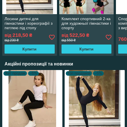
Лосини дитячі для
Комплект спортивний 2-ка
Спор
гімнастики і хореографії з
для художньої гімнастики і
комп
петлею під стопу
спорту
з ви
218,50
522,50
від
₴
від
₴
760
від 230 ₴
від 550 ₴
Купити
Купити
Акційні пропозиції та новинки
Хит продаж
–5%
Топ продажів
–5%