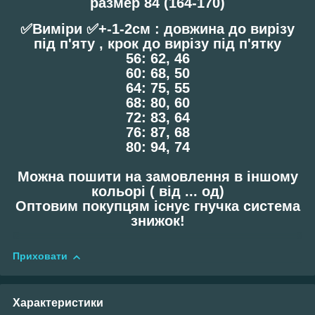
размер 84 (164-170)
✅Виміри ✅+-1-2см : довжина до вирізу
під п'яту , крок до вирізу під п'ятку
56: 62, 46
60: 68, 50
64: 75, 55
68: 80, 60
72: 83, 64
76: 87, 68
80: 94, 74
Можна пошити на замовлення в іншому
кольорі ( від ... од)
Оптовим покупцям існує гнучка система
знижок!
Приховати
Характеристики