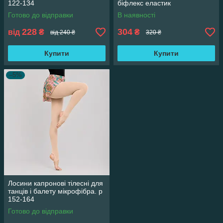
122-134
біфлекс еластик
Готово до відправки
В наявності
228
304
від
₴
₴
від 240 ₴
320 ₴
Купити
Купити
–5%
Лосини капронові тілесні для
танців і балету мікрофібра. р
152-164
Готово до відправки