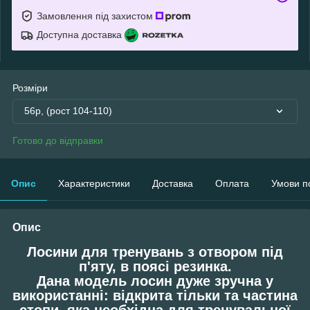
Замовлення під захистом
Доступна доставка
Розміри
56р, (рост 104-110)
Готово до відправки
Опис
Характеристики
Доставка
Оплата
Умови п
Опис
Лосини для тренувань з отвором під
п'яту, в поясі резинка.
Дана модель лосин дуже зручна у
використанні: відкрита тільки та частина
стопи, яка необхідна для тренувальної