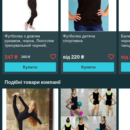
Футболка з довгим
Футболка дитяча
Бале
рукавом, чорна, Лонгслив
спортивна
чорн
тренувальний чорний,
танц
Футболка чорна
тренувальна
247
220
₴
від
₴
від
260 ₴
Купити
Купити
Подібні товари компанії