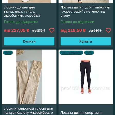
Лосини дитячі для
Лосини дитячі для гімнастики
гімнастики, танців,
і хореографії з петлею під
акробатики, аеробіки
стопу
Готово до відправки
Готово до відправки
227,05
218,50
від
₴
від
₴
від 239 ₴
від 230 ₴
Купити
Купити
–5%
Топ продажів
–5%
Лосини капронові тілесні для
танців і балету мікрофібра. р
Лосини дитячі спортивні